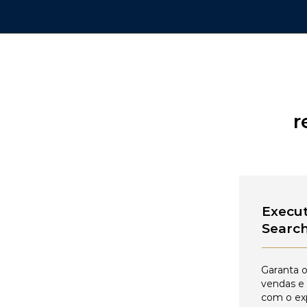
r
Execut
Searc
Garanta o
vendas e
com o ex