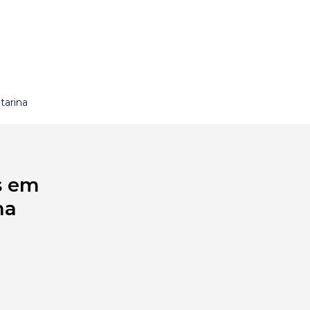
tarina
s em
na