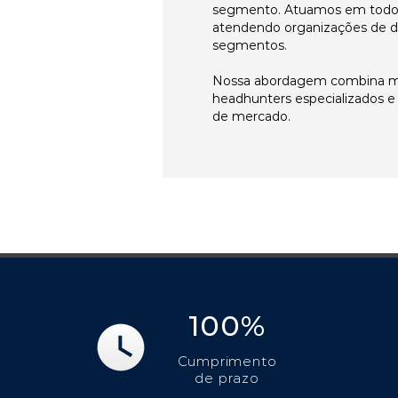
segmento. Atuamos em todos 
atendendo organizações de di
segmentos.
Nossa abordagem combina me
headhunters especializados 
de mercado.
100%
Cumprimento
de prazo