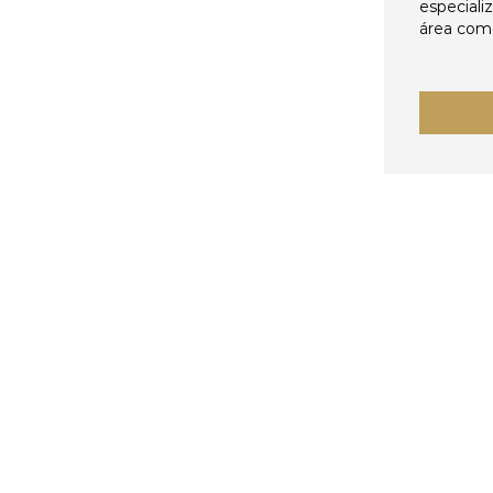
especiali
área come