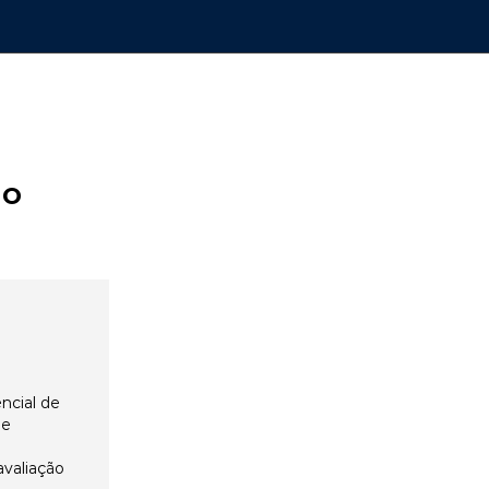
ão
ncial de
 e
avaliação