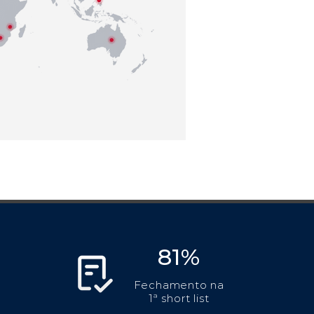
81%
Fechamento na
1ª short list