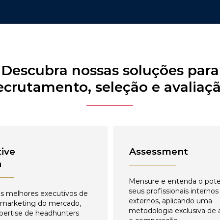
Descubra nossas soluções para
ecrutamento, seleção e avaliaç
ive
Assessment
h
Mensure e entenda o pote
seus profissionais internos
s melhores executivos de
externos, aplicando uma
 marketing do mercado,
metodologia exclusiva de 
pertise de headhunters