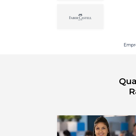
Empre
Qua
R