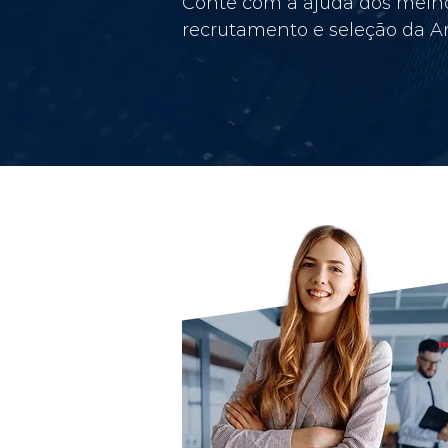
Conte com a ajuda dos melho
recrutamento e seleção da Am