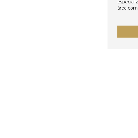
especiali
área come