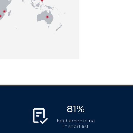
81%
Fechamento na
1ª short list