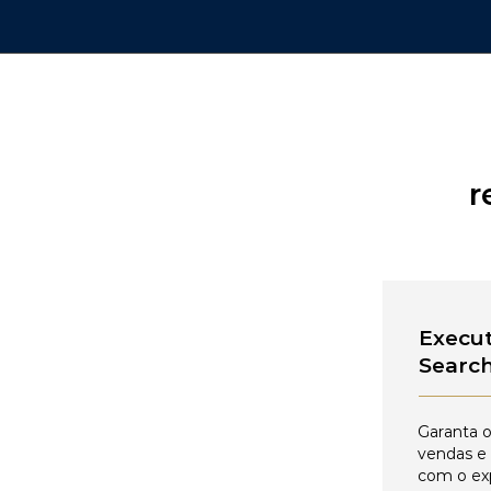
r
Execut
Searc
Garanta o
vendas e
com o ex