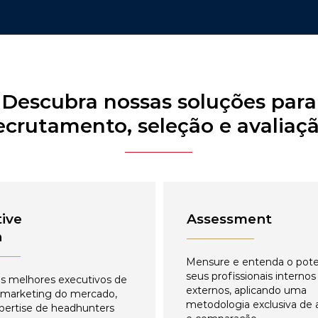
Descubra nossas soluções para
ecrutamento, seleção e avaliaç
ive
Assessment
h
Mensure e entenda o pote
seus profissionais internos
s melhores executivos de
externos, aplicando uma
 marketing do mercado,
metodologia exclusiva de 
pertise de headhunters