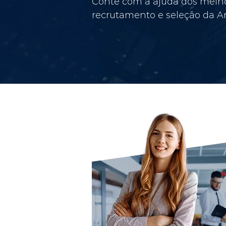
Conte com a ajuda dos melho
recrutamento e seleção da Am