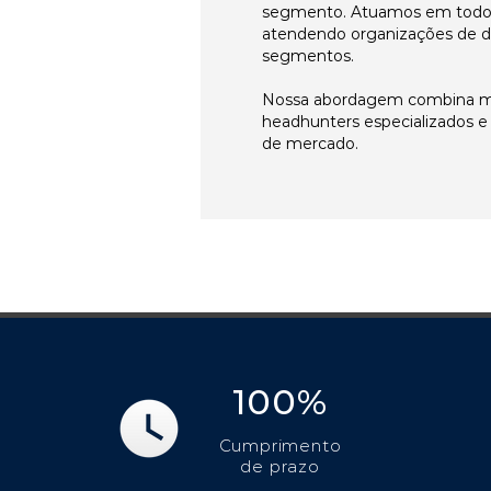
segmento. Atuamos em todos 
atendendo organizações de di
segmentos.
Nossa abordagem combina me
headhunters especializados 
de mercado.
100%
Cumprimento
de prazo