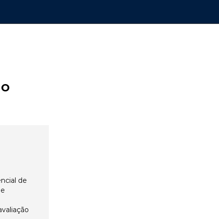
ão
ncial de
 e
avaliação