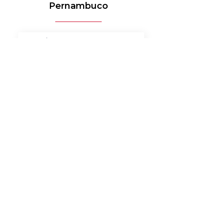
Pernambuco
MÉDICO-HOSPITALAR
BANCOS
MERCADO DE LUXO
AUTOMOTIVO
AGRONEGÓCIO
MATERIAIS ELÉTRICOS
SERVIÇOS
BENS DE CONSUMO