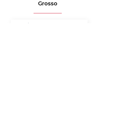
Grosso
MÉDICO-HOSPITALAR
BANCOS
MERCADO DE LUXO
AUTOMOTIVO
AGRONEGÓCIO
MATERIAIS ELÉTRICOS
SERVIÇOS
BENS DE CONSUMO