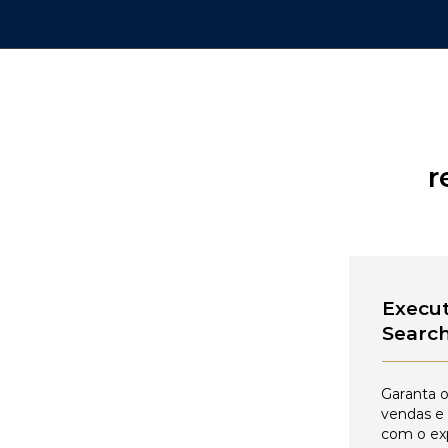
r
Execut
Searc
Garanta o
vendas e
com o ex