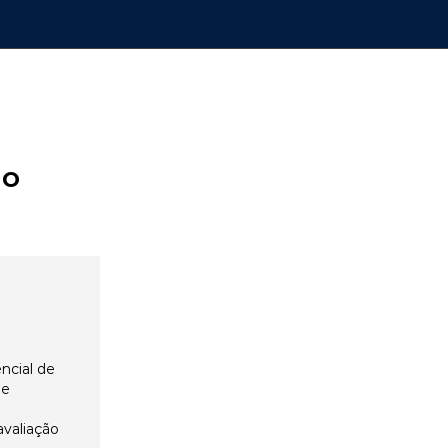
ão
ncial de
 e
avaliação