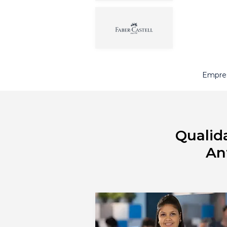
Empres
Qualid
An