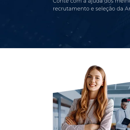
Conte com a ajuda dos melho
recrutamento e seleção da Am