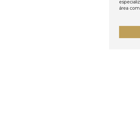
especiali
área come