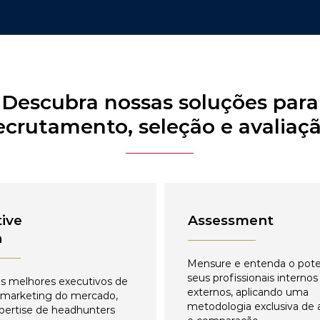
Descubra nossas soluções para
ecrutamento, seleção e avaliaç
ive
Assessment
h
Mensure e entenda o pote
seus profissionais internos
s melhores executivos de
externos, aplicando uma
 marketing do mercado,
metodologia exclusiva de 
pertise de headhunters