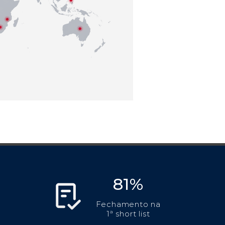
81%
Fechamento na
1ª short list