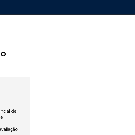
ão
ncial de
 e
avaliação