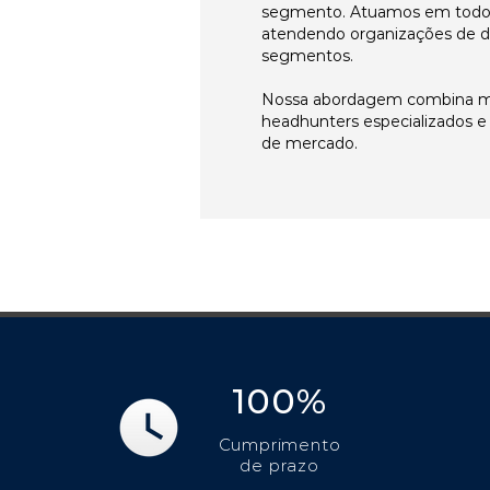
segmento. Atuamos em todos 
atendendo organizações de di
segmentos.
Nossa abordagem combina me
headhunters especializados 
de mercado.
100%
Cumprimento
de prazo