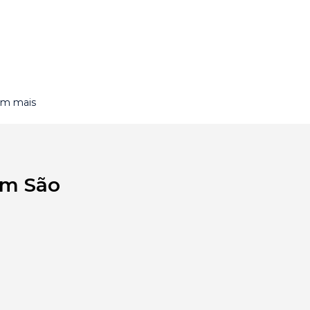
om mais
em São