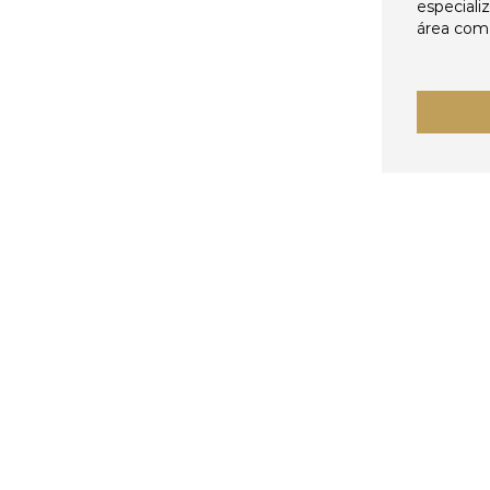
especiali
área come