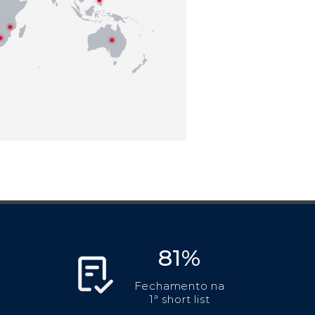
81%
Fechamento na
1ª short list