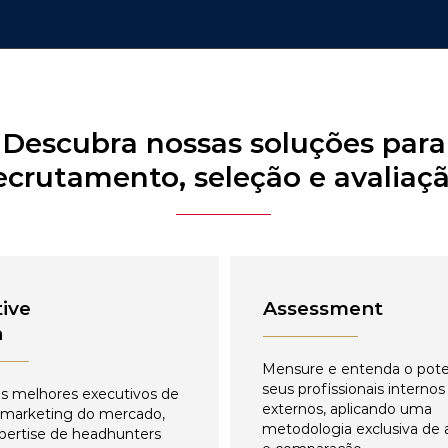
Descubra nossas soluções para
ecrutamento, seleção e avaliaç
ive
Assessment
h
Mensure e entenda o pote
seus profissionais internos
s melhores executivos de
externos, aplicando uma
 marketing do mercado,
metodologia exclusiva de 
pertise de headhunters