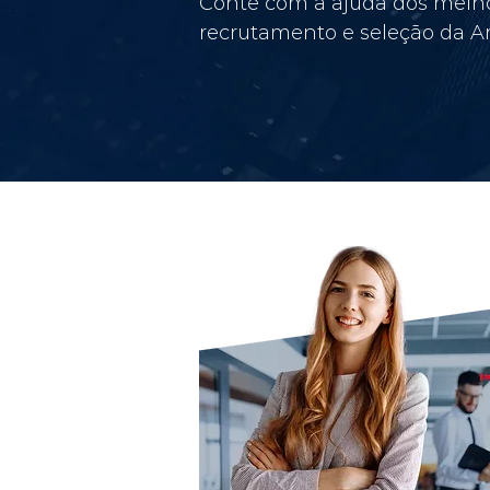
Conte com a ajuda dos melho
recrutamento e seleção da Am