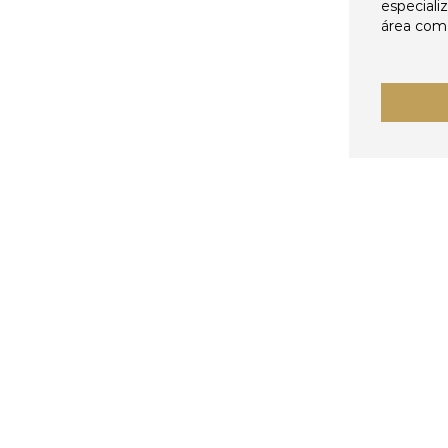
especiali
área come