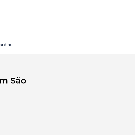
ranhão
em São