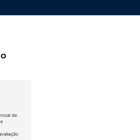
ão
ncial de
 e
avaliação