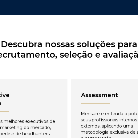
Descubra nossas soluções para
ecrutamento, seleção e avaliaç
ive
Assessment
h
Mensure e entenda o pote
seus profissionais internos
s melhores executivos de
externos, aplicando uma
 marketing do mercado,
metodologia exclusiva de 
pertise de headhunters