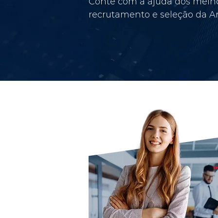
Conte com a ajuda dos melho
recrutamento e seleção da Am