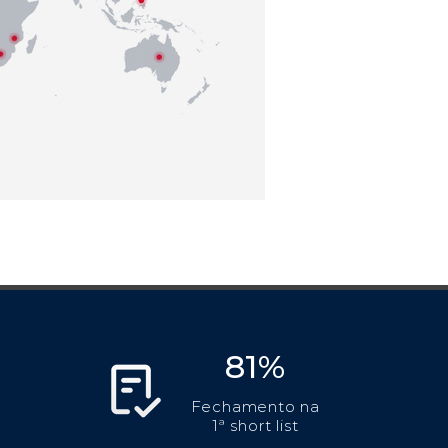
81%
Fechamento na
1ª short list