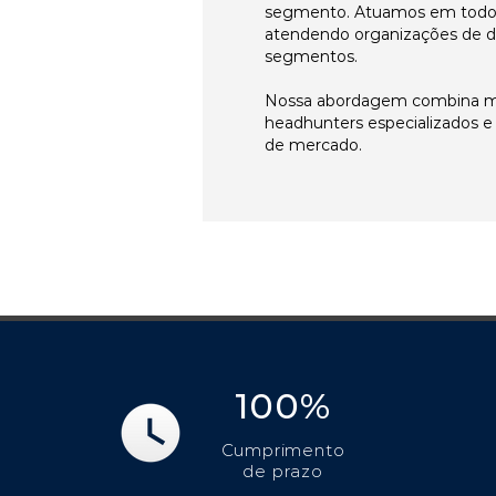
segmento. Atuamos em todos 
atendendo organizações de di
segmentos.
Nossa abordagem combina me
headhunters especializados 
de mercado.
100%
Cumprimento
de prazo