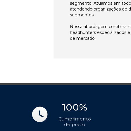
segmento. Atuamos em todos 
atendendo organizações de di
segmentos.
Nossa abordagem combina me
headhunters especializados 
de mercado.
100%
Cumprimento
de prazo