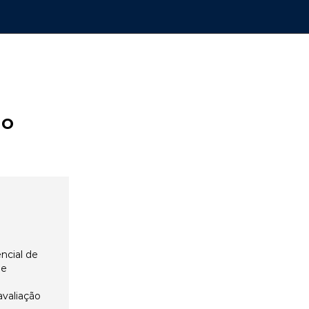
ão
ncial de
 e
avaliação