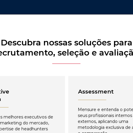
Descubra nossas soluções para
ecrutamento, seleção e avaliaç
ive
Assessment
h
Mensure e entenda o pote
seus profissionais internos
s melhores executivos de
externos, aplicando uma
 marketing do mercado,
metodologia exclusiva de 
pertise de headhunters