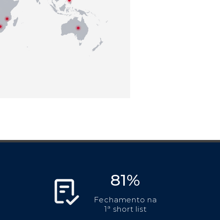
81%
Fechamento na
1ª short list