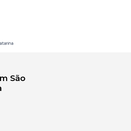
atarina
em São
a