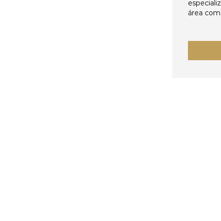
especiali
área come