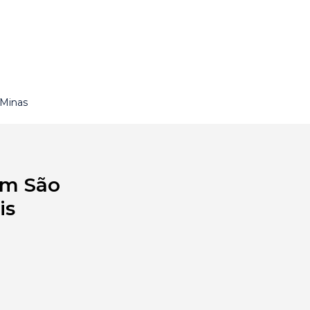
 Minas
em São
is