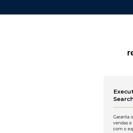
r
Execut
Searc
Garanta o
vendas e
com o ex