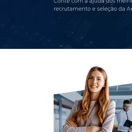
Conte com a ajuda dos melho
recrutamento e seleção da Am