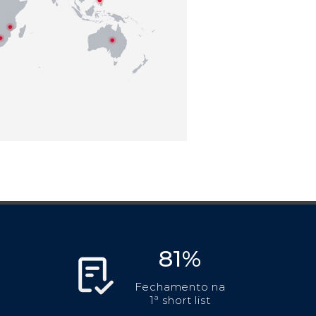
81%
Fechamento na
1ª short list