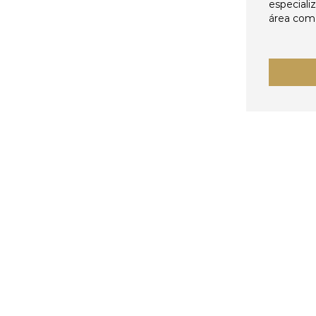
especiali
área come