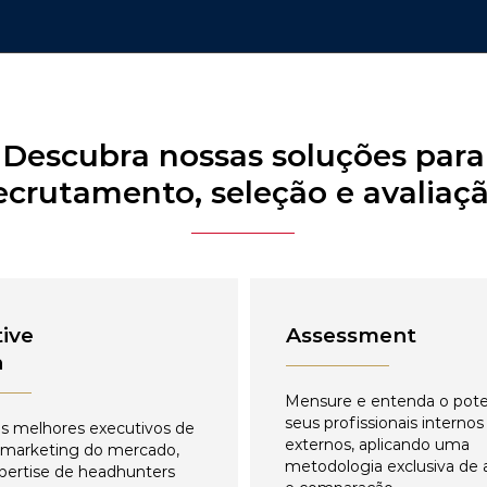
Descubra nossas soluções para
ecrutamento, seleção e avaliaç
ive
Assessment
h
Mensure e entenda o pote
seus profissionais internos
s melhores executivos de
externos, aplicando uma
 marketing do mercado,
metodologia exclusiva de 
pertise de headhunters