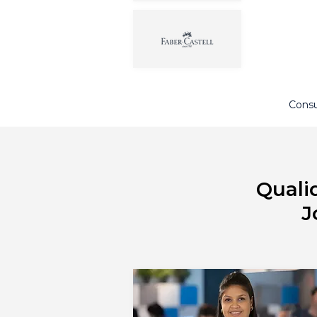
Consu
Quali
J