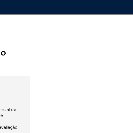
ão
ncial de
 e
avaliação