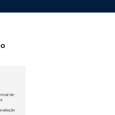
ão
ncial de
 e
avaliação