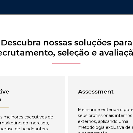
Descubra nossas soluções para
ecrutamento, seleção e avaliaç
ive
Assessment
h
Mensure e entenda o pote
seus profissionais internos
s melhores executivos de
externos, aplicando uma
 marketing do mercado,
metodologia exclusiva de 
pertise de headhunters