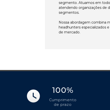
segmento. Atuamos em todos 
atendendo organizações de di
segmentos.
Nossa abordagem combina me
headhunters especializados 
de mercado.
100%
Cumprimento
de prazo