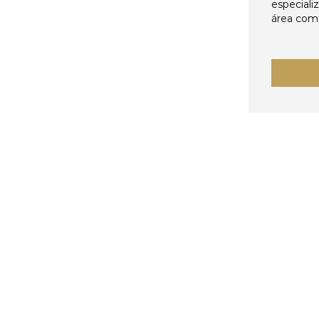
especiali
área come