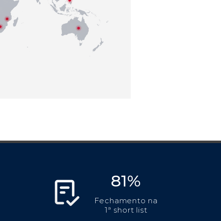
81%
Fechamento na
1ª short list