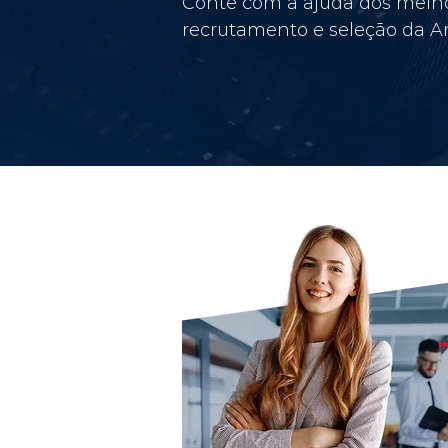
Conte com a ajuda dos melho
recrutamento e seleção da Am