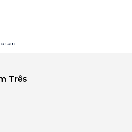
aná com
em Três