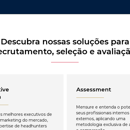
Descubra nossas soluções para
ecrutamento, seleção e avaliaç
ive
Assessment
h
Mensure e entenda o pote
seus profissionais internos
s melhores executivos de
externos, aplicando uma
 marketing do mercado,
metodologia exclusiva de 
pertise de headhunters