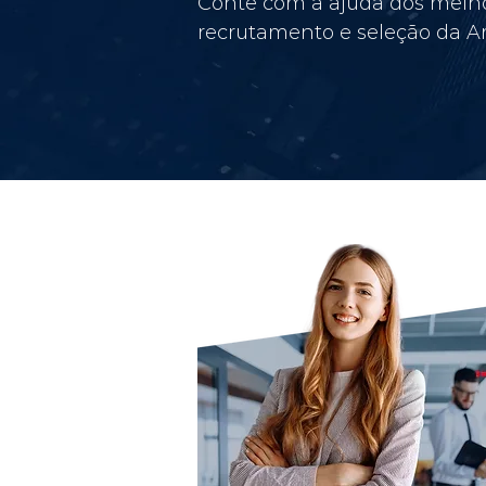
Conte com a ajuda dos melho
recrutamento e seleção da Am