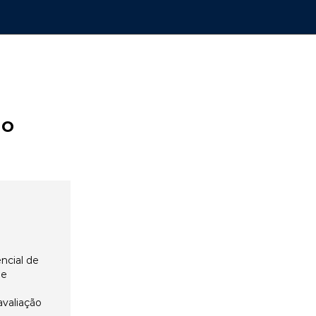
ão
ncial de
 e
avaliação