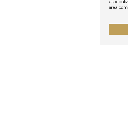
especiali
área come