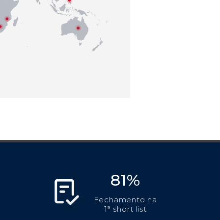
81%
Fechamento na
1ª short list