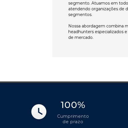
segmento. Atuamos em todos 
atendendo organizações de di
segmentos.
Nossa abordagem combina me
headhunters especializados 
de mercado.
100%
Cumprimento
de prazo