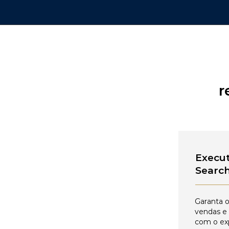
r
Execut
Searc
Garanta o
vendas e
com o ex