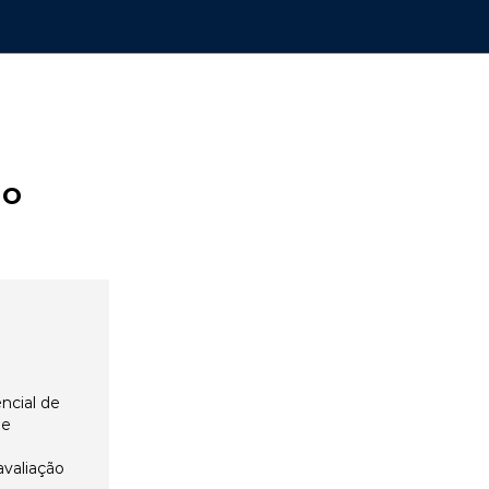
ão
ncial de
 e
avaliação