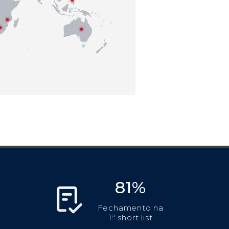
81%
Fechamento na
1ª short list