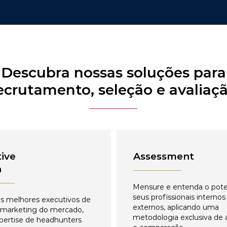
Descubra nossas soluções para
ecrutamento, seleção e avaliaç
ive
Assessment
h
Mensure e entenda o pote
seus profissionais internos
s melhores executivos de
externos, aplicando uma
 marketing do mercado,
metodologia exclusiva de 
pertise de headhunters