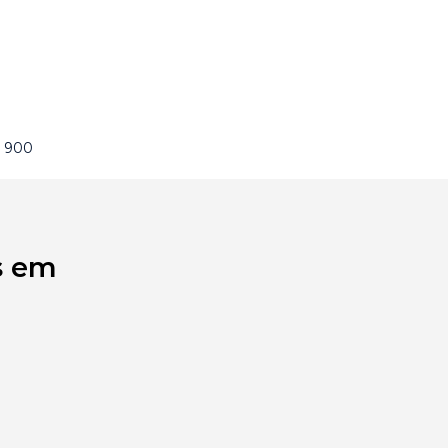
e 900
s em