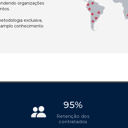
atendendo organizações
ntos.
todologia exclusiva,
e amplo conhecimento
95%
Retenção dos
contratados