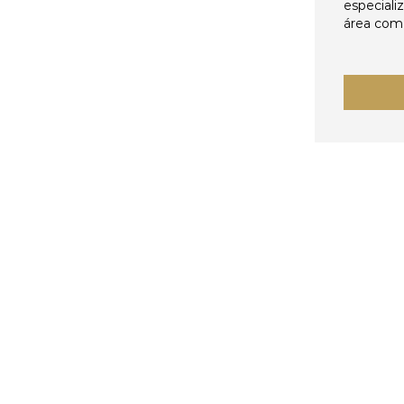
especiali
área come