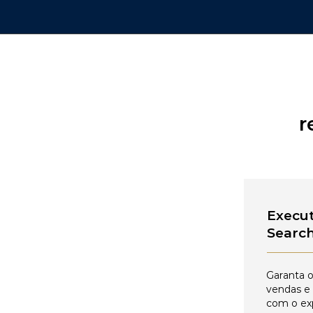
r
Execut
Searc
Garanta o
vendas e
com o ex