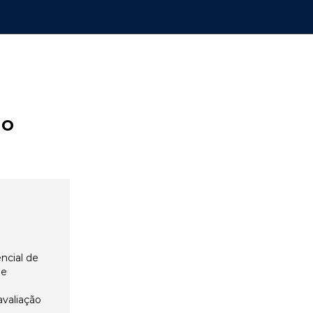
ão
ncial de
 e
avaliação