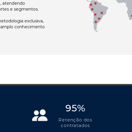
l, atendendo
ortes e segmentos.
todologia exclusiva,
e amplo conhecimento
95%
Retenção dos
contratados