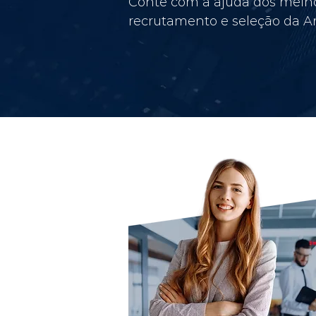
Conte com a ajuda dos melho
recrutamento e seleção da Am