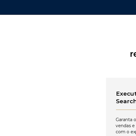
r
Execut
Searc
Garanta o
vendas e
com o ex