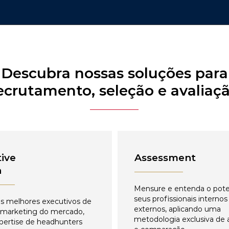
Descubra nossas soluções para
ecrutamento, seleção e avaliaç
ive
Assessment
h
Mensure e entenda o pote
seus profissionais internos
s melhores executivos de
externos, aplicando uma
 marketing do mercado,
metodologia exclusiva de 
pertise de headhunters