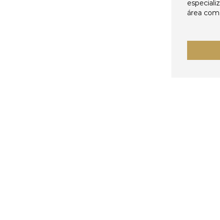
especiali
área come