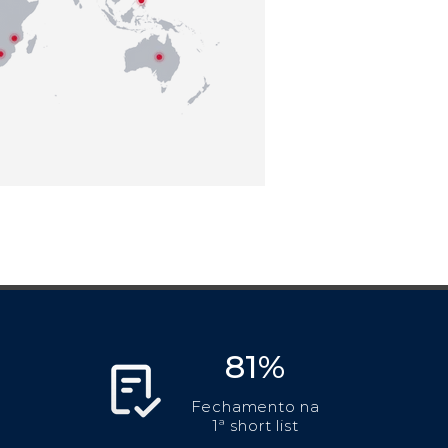
81%
Fechamento na
1ª short list