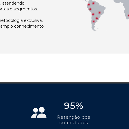
l, atendendo
ortes e segmentos.
todologia exclusiva,
e amplo conhecimento
95%
Retenção dos
contratados