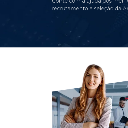
Conte com a ajuda dos melho
recrutamento e seleção da Am