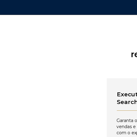
r
Execut
Searc
Garanta o
vendas e
com o ex