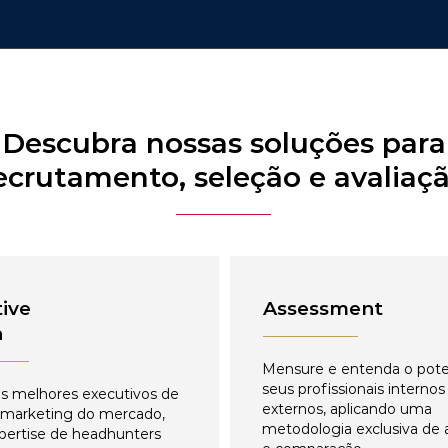
Descubra nossas soluções para
ecrutamento, seleção e avaliaç
ive
Assessment
h
Mensure e entenda o pote
seus profissionais internos
s melhores executivos de
externos, aplicando uma
 marketing do mercado,
metodologia exclusiva de 
pertise de headhunters