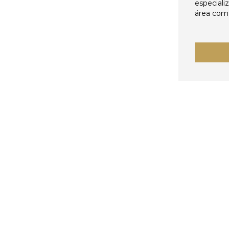
especiali
área come