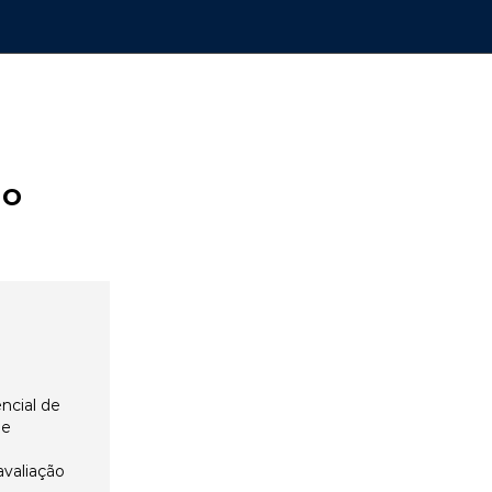
ão
ncial de
 e
avaliação