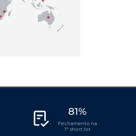
81%
Fechamento na
1ª short list