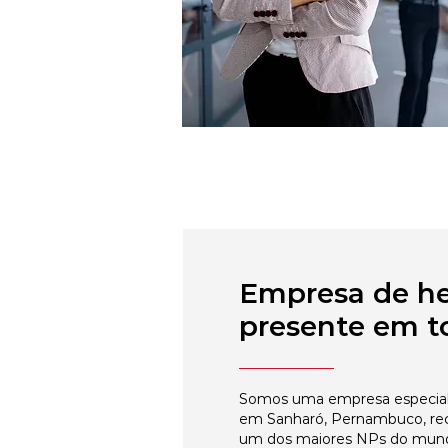
Empresa de h
presente em to
Somos uma empresa especial
em Sanharó, Pernambuco, rec
um dos maiores NPs do mun