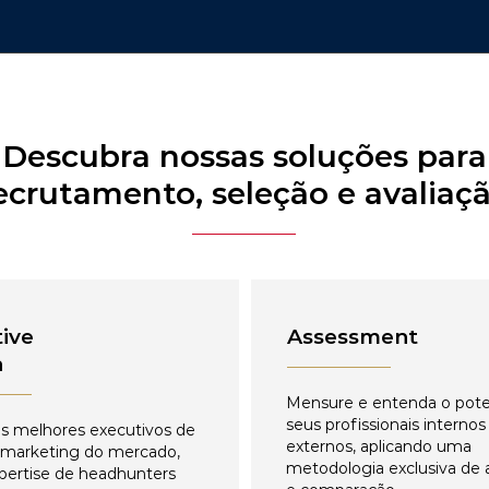
Descubra nossas soluções para
ecrutamento, seleção e avaliaç
ive
Assessment
h
Mensure e entenda o pote
seus profissionais internos
s melhores executivos de
externos, aplicando uma
 marketing do mercado,
metodologia exclusiva de 
pertise de headhunters