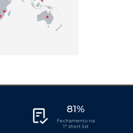
81%
Fechamento na
1ª short list