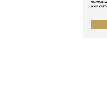
especiali
área come