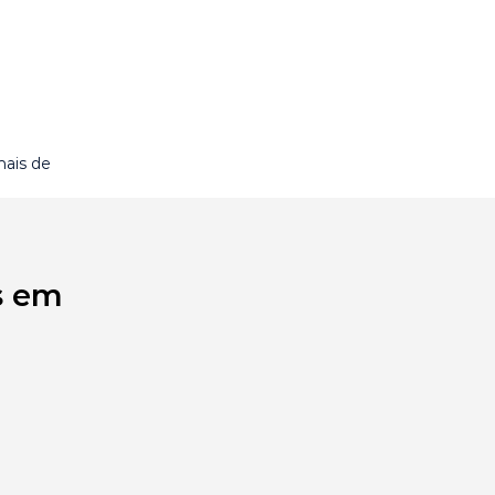
ais de
s em