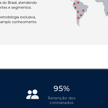
 do Brasil, atendendo
ortes e segmentos.
todologia exclusiva,
e amplo conhecimento
95%
Retenção dos
contratados