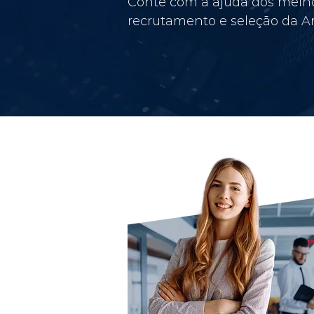
Conte com a ajuda dos melho
recrutamento e seleção da Am