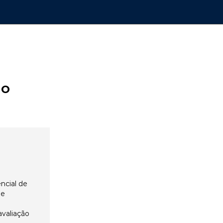
ão
ncial de
 e
avaliação