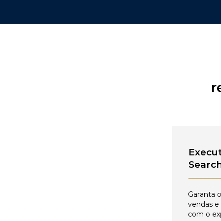
r
Execut
Searc
Garanta o
vendas e
com o ex