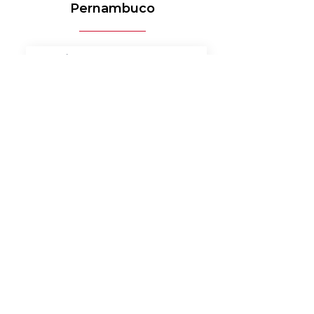
Pernambuco
MÉDICO-HOSPITALAR
BANCOS
MERCADO DE LUXO
AUTOMOTIVO
AGRONEGÓCIO
MATERIAIS ELÉTRICOS
SERVIÇOS
BENS DE CONSUMO