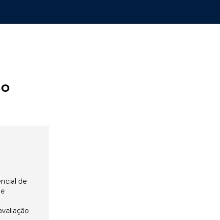
ão
ncial de
 e
avaliação