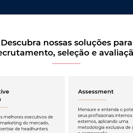
Descubra nossas soluções para
ecrutamento, seleção e avaliaç
ive
Assessment
h
Mensure e entenda o pote
seus profissionais internos
s melhores executivos de
externos, aplicando uma
 marketing do mercado,
metodologia exclusiva de 
pertise de headhunters