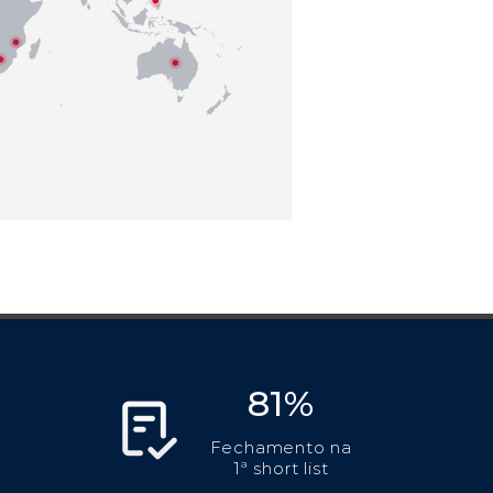
81%
Fechamento na
1ª short list