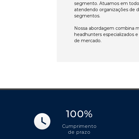
segmento. Atuamos em todos 
atendendo organizações de di
segmentos.
Nossa abordagem combina me
headhunters especializados 
de mercado.
100%
Cumprimento
de prazo