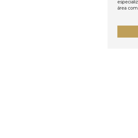
especiali
área come