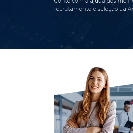
Conte com a ajuda dos melho
recrutamento e seleção da Am