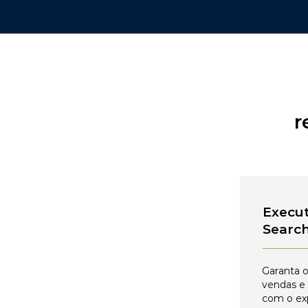
r
Execut
Searc
Garanta o
vendas e
com o ex