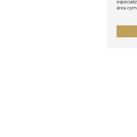
especiali
área come