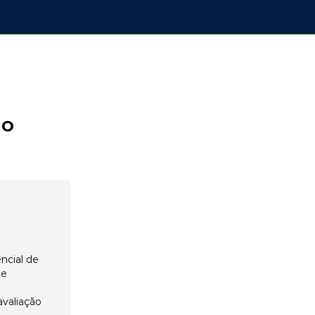
ão
ncial de
 e
avaliação