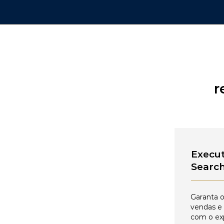
r
Execut
Searc
Garanta o
vendas e
com o ex