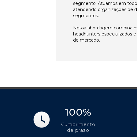
segmento. Atuamos em todos 
atendendo organizações de di
segmentos.
Nossa abordagem combina me
headhunters especializados 
de mercado.
100%
Cumprimento
de prazo