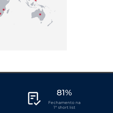
81%
Fechamento na
1ª short list