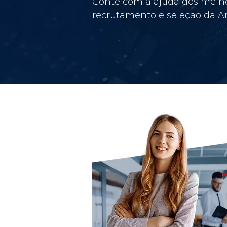
Conte com a ajuda dos melho
recrutamento e seleção da Am