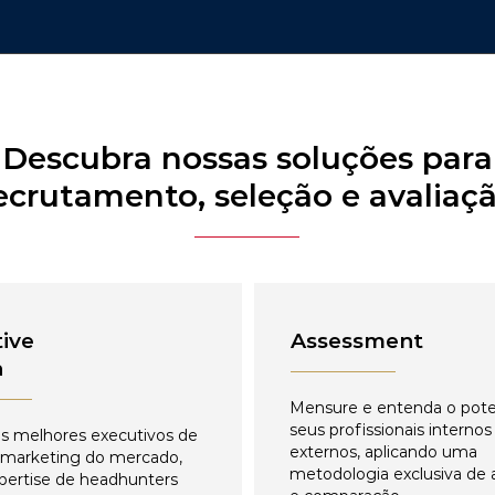
Descubra nossas soluções para
ecrutamento, seleção e avaliaç
ive
Assessment
h
Mensure e entenda o pote
seus profissionais internos
s melhores executivos de
externos, aplicando uma
 marketing do mercado,
metodologia exclusiva de 
pertise de headhunters