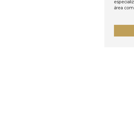
especiali
área come