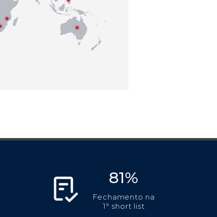
81%
Fechamento na
1ª short list