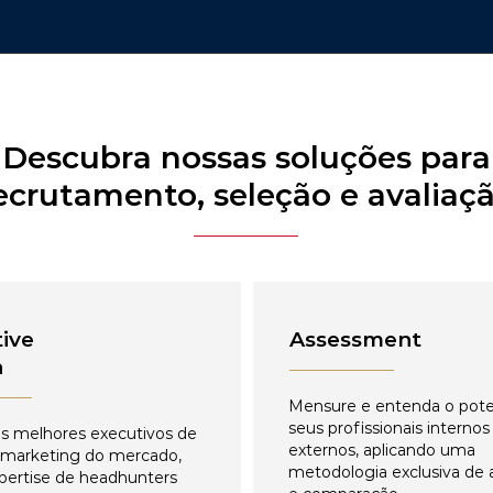
Descubra nossas soluções para
ecrutamento, seleção e avaliaç
ive
Assessment
h
Mensure e entenda o pote
seus profissionais internos
s melhores executivos de
externos, aplicando uma
 marketing do mercado,
metodologia exclusiva de 
pertise de headhunters