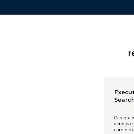
r
Execut
Searc
Garanta o
vendas e
com o ex