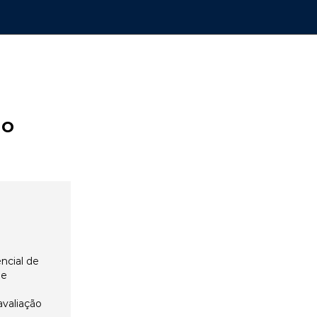
ão
ncial de
 e
avaliação