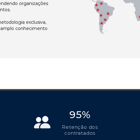
atendendo organizações
ntos.
todologia exclusiva,
e amplo conhecimento
95%
Retenção dos
contratados