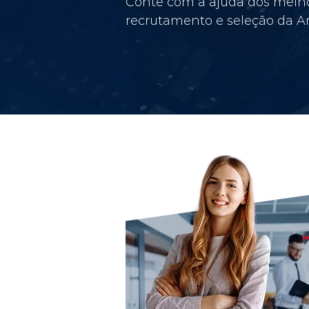
Conte com a ajuda dos melho
recrutamento e seleção da Am