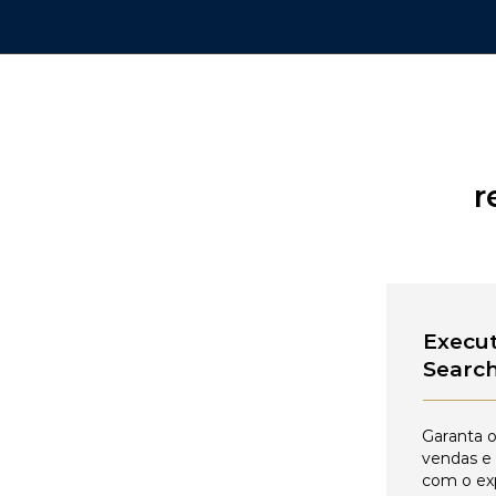
r
Execut
Searc
Garanta o
vendas e
com o ex