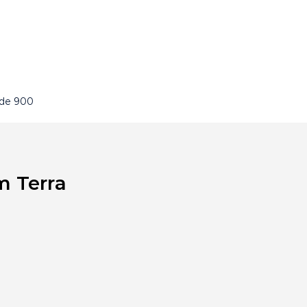
 de 900
m Terra