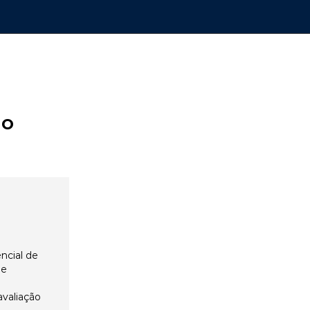
ão
ncial de
 e
avaliação