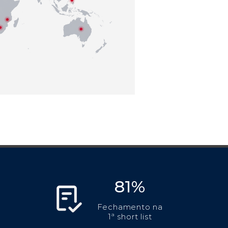
81%
Fechamento na
1ª short list