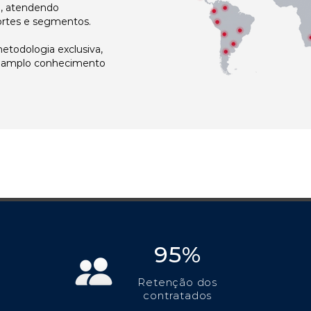
l, atendendo
ortes e segmentos.
todologia exclusiva,
e amplo conhecimento
95%
Retenção dos
contratados