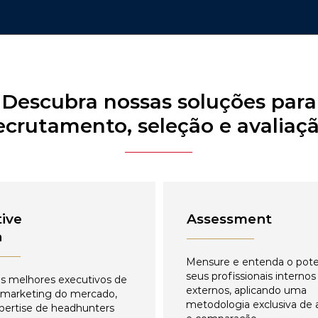
Descubra nossas soluções para
ecrutamento, seleção e avaliaç
ive
Assessment
h
Mensure e entenda o pote
seus profissionais internos
s melhores executivos de
externos, aplicando uma
 marketing do mercado,
metodologia exclusiva de 
pertise de headhunters