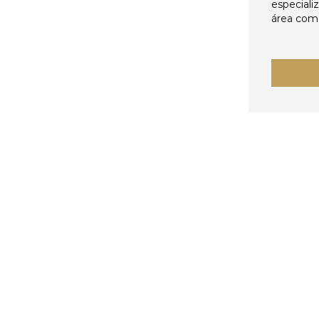
especiali
área come