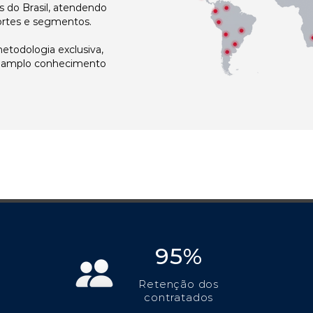
 do Brasil, atendendo
ortes e segmentos.
todologia exclusiva,
e amplo conhecimento
95%
Retenção dos
contratados