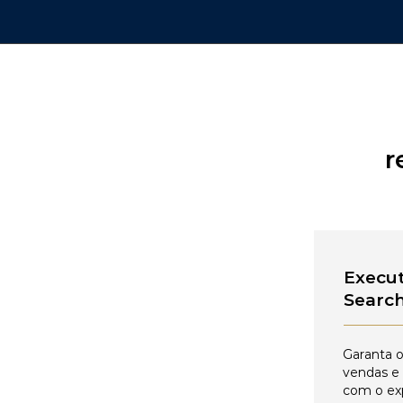
r
Execut
Searc
Garanta o
vendas e
com o ex