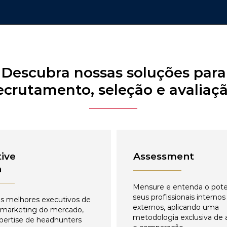
Descubra nossas soluções para
ecrutamento, seleção e avaliaç
ive
Assessment
h
Mensure e entenda o pote
seus profissionais internos
s melhores executivos de
externos, aplicando uma
 marketing do mercado,
metodologia exclusiva de 
pertise de headhunters