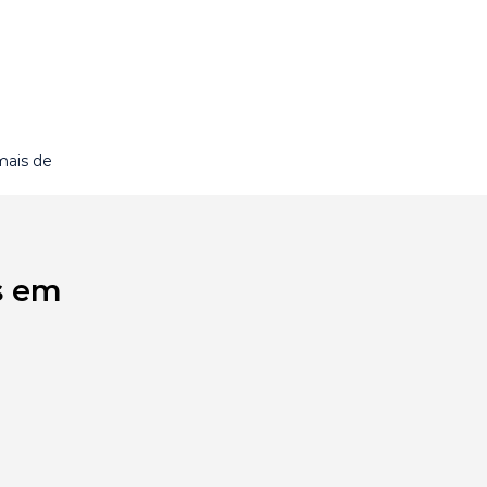
mais de
s em