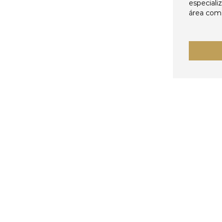
especiali
área come