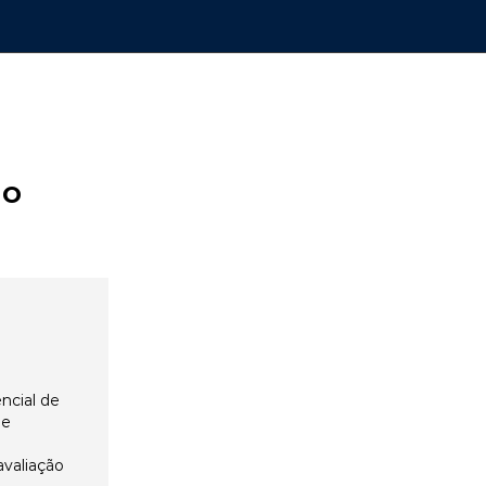
ão
ncial de
 e
avaliação