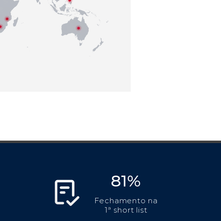
81%
Fechamento na
1ª short list