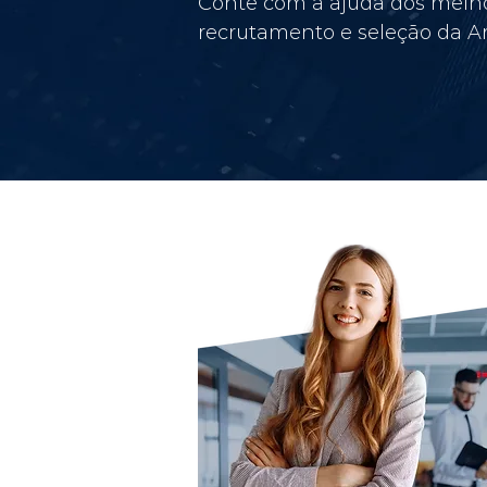
Conte com a ajuda dos melho
recrutamento e seleção da Am