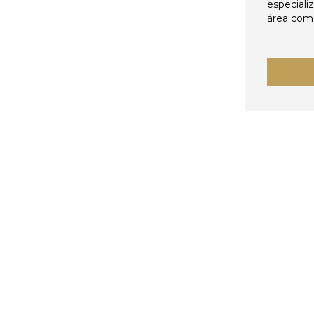
especiali
área come