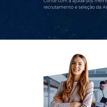
Conte com a ajuda dos melho
recrutamento e seleção da Am