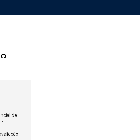
ão
ncial de
 e
avaliação