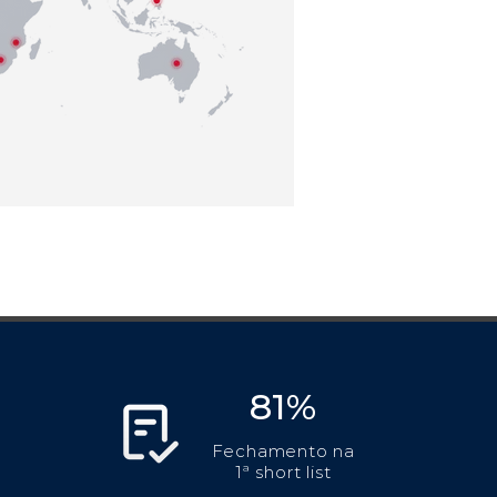
81%
Fechamento na
1ª short list