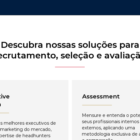
Descubra nossas soluções para
ecrutamento, seleção e avaliaç
ive
Assessment
h
Mensure e entenda o pote
seus profissionais internos
s melhores executivos de
externos, aplicando uma
 marketing do mercado,
metodologia exclusiva de 
pertise de headhunters