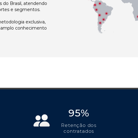
 do Brasil, atendendo
ortes e segmentos.
todologia exclusiva,
e amplo conhecimento
95%
Retenção dos
contratados