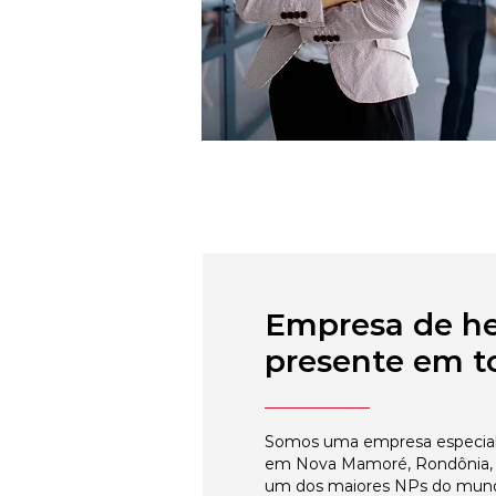
Empresa de h
presente em to
Somos uma empresa especial
em Nova Mamoré, Rondônia, r
um dos maiores NPs do mun