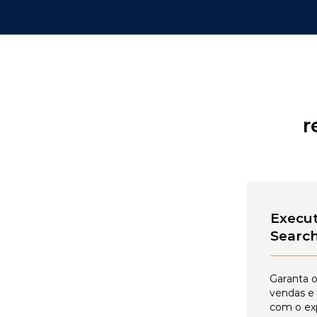
r
Execut
Searc
Garanta o
vendas e
com o ex