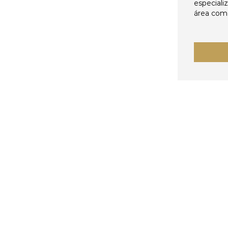
especiali
área come