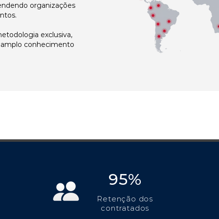
atendendo organizações
ntos.
todologia exclusiva,
e amplo conhecimento
95%
Retenção dos
contratados