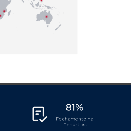
81%
Fechamento na
1ª short list