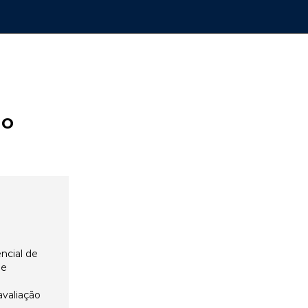
ão
ncial de
 e
avaliação