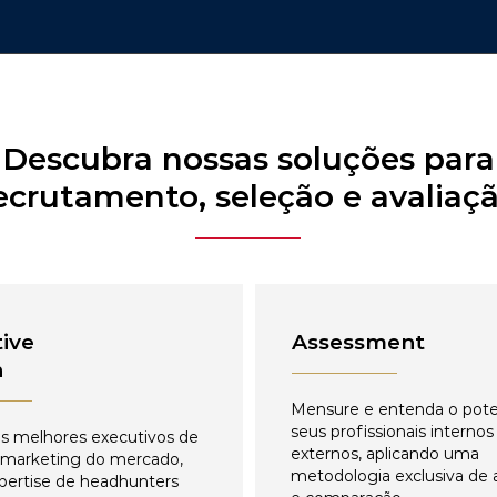
Descubra nossas soluções para
ecrutamento, seleção e avaliaç
ive
Assessment
h
Mensure e entenda o pote
seus profissionais internos
s melhores executivos de
externos, aplicando uma
 marketing do mercado,
metodologia exclusiva de 
pertise de headhunters