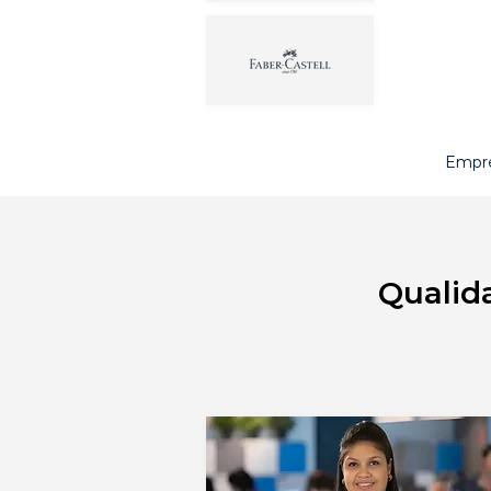
Empre
Qualida