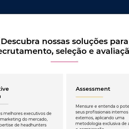
Descubra nossas soluções para
ecrutamento, seleção e avaliaç
ive
Assessment
h
Mensure e entenda o pote
seus profissionais internos
s melhores executivos de
externos, aplicando uma
 marketing do mercado,
metodologia exclusiva de 
pertise de headhunters