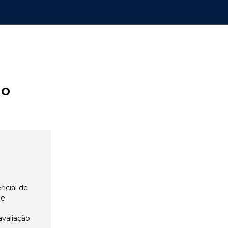
ão
ncial de
 e
avaliação