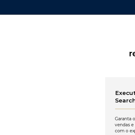
r
Execut
Searc
Garanta o
vendas e
com o ex