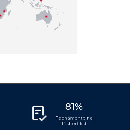
81%
Fechamento na
1ª short list