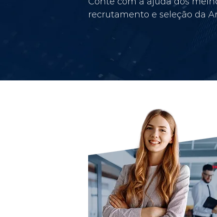
Conte com a ajuda dos melho
recrutamento e seleção da Am