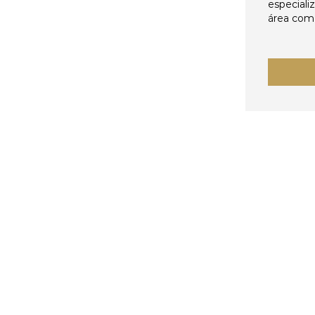
especiali
área come