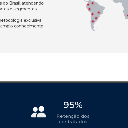
 do Brasil, atendendo
ortes e segmentos.
todologia exclusiva,
e amplo conhecimento
95%
Retenção dos
contratados