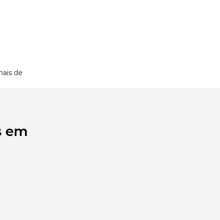
ais de
s em