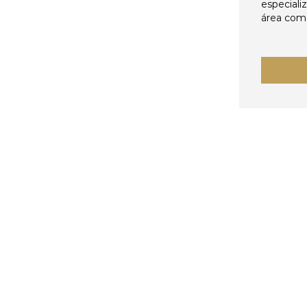
especiali
área come