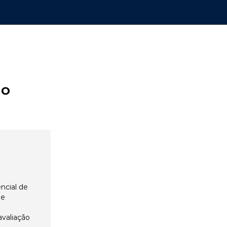
ão
ncial de
 e
avaliação