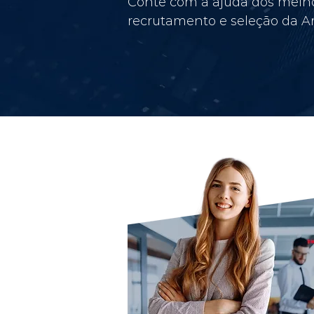
Conte com a ajuda dos melho
recrutamento e seleção da Am