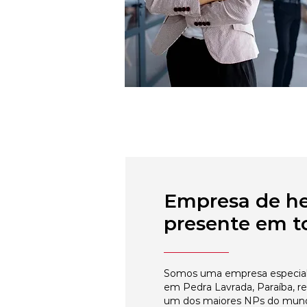
Empresa de h
presente em to
Somos uma empresa especial
em Pedra Lavrada, Paraíba, r
um dos maiores NPs do mun