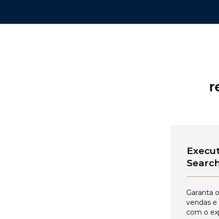
r
Execut
Searc
Garanta o
vendas e
com o ex