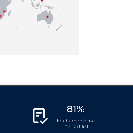
81%
Fechamento na
1ª short list