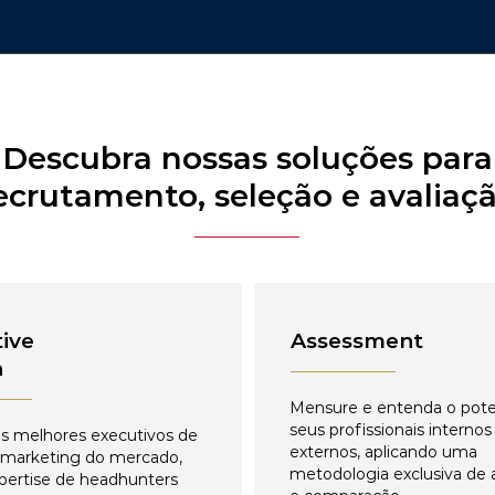
Descubra nossas soluções para
ecrutamento, seleção e avaliaç
ive
Assessment
h
Mensure e entenda o pote
seus profissionais internos
s melhores executivos de
externos, aplicando uma
 marketing do mercado,
metodologia exclusiva de 
pertise de headhunters