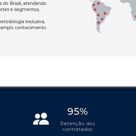
 do Brasil, atendendo
ortes e segmentos.
todologia exclusiva,
e amplo conhecimento
95%
Retenção dos
contratados