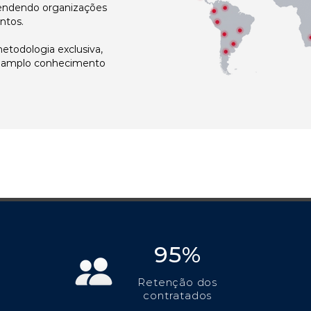
atendendo organizações
ntos.
todologia exclusiva,
e amplo conhecimento
95%
Retenção dos
contratados