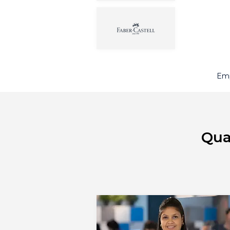
Emp
Qua