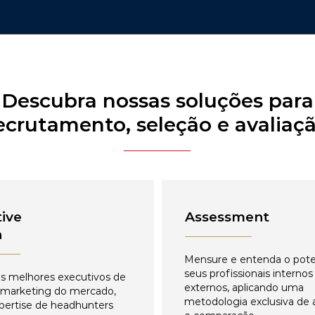
Descubra nossas soluções para
ecrutamento, seleção e avaliaç
ive
Assessment
h
Mensure e entenda o pote
seus profissionais internos
s melhores executivos de
externos, aplicando uma
 marketing do mercado,
metodologia exclusiva de 
pertise de headhunters