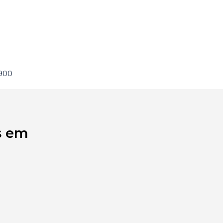
 900
s em