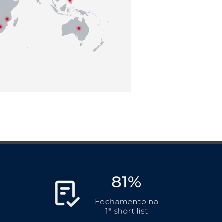
81%
Fechamento na
1ª short list