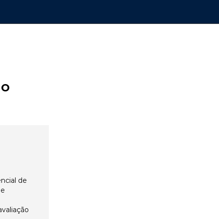
ão
ncial de
 e
avaliação