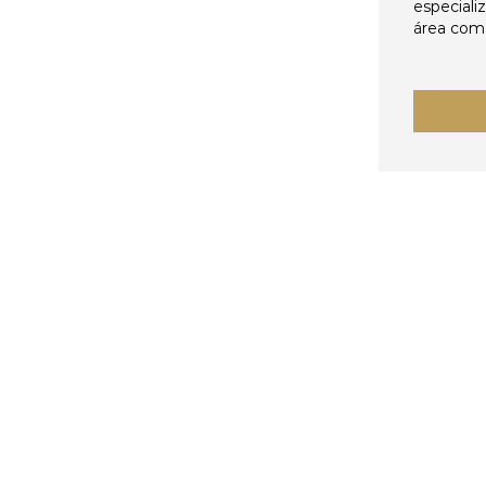
especiali
área come