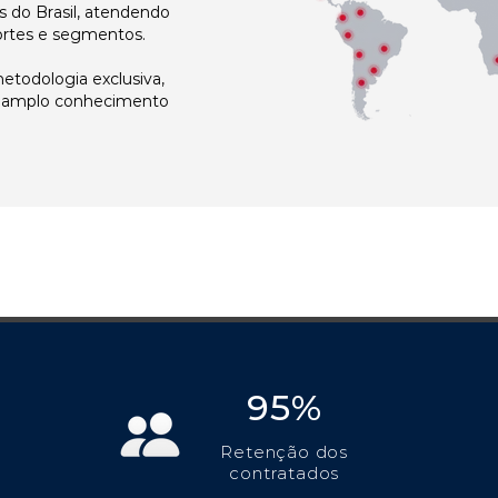
 do Brasil, atendendo
ortes e segmentos.
todologia exclusiva,
e amplo conhecimento
95%
Retenção dos
contratados