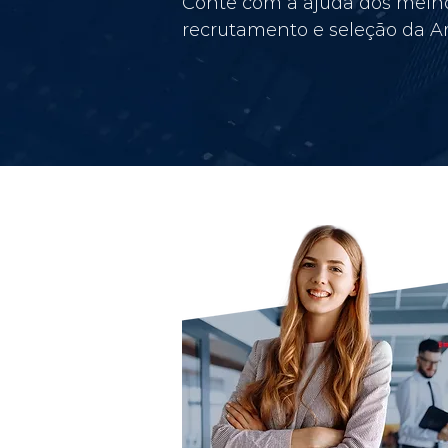
Conte com a ajuda dos melho
recrutamento e seleção da Am