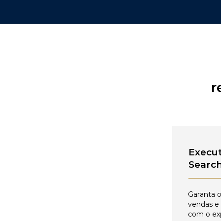
r
Execut
Searc
Garanta o
vendas e
com o ex