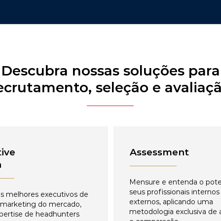
Descubra nossas soluções para
ecrutamento, seleção e avaliaç
ive
Assessment
h
Mensure e entenda o pote
seus profissionais internos
s melhores executivos de
externos, aplicando uma
 marketing do mercado,
metodologia exclusiva de 
pertise de headhunters