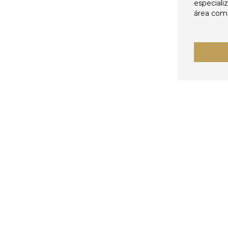
especiali
área come