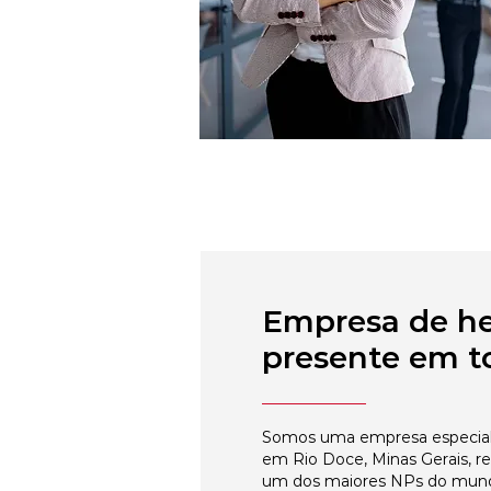
Empresa de h
presente em to
Somos uma empresa especial
em Rio Doce, Minas Gerais, r
um dos maiores NPs do mun