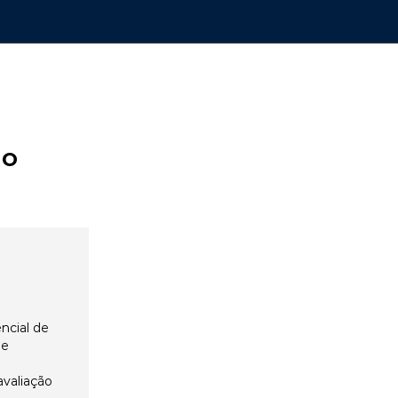
ão
ncial de
 e
avaliação