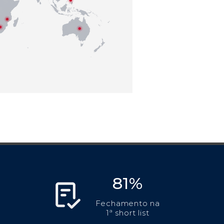
81%
Fechamento na
1ª short list