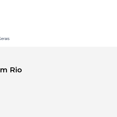
erais
em Rio