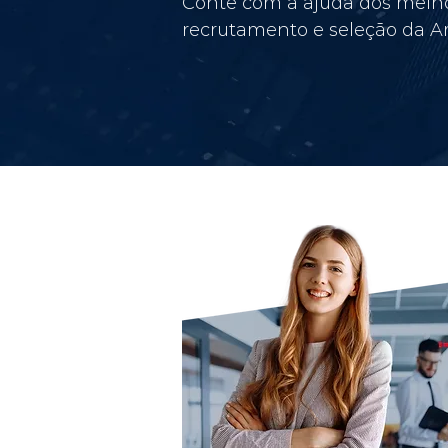
Conte com a ajuda dos melho
recrutamento e seleção da Am