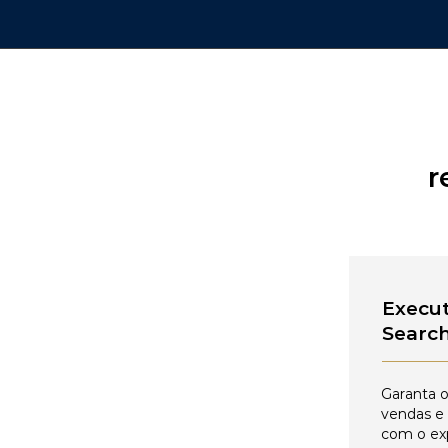
r
Execut
Searc
Garanta o
vendas e
com o ex