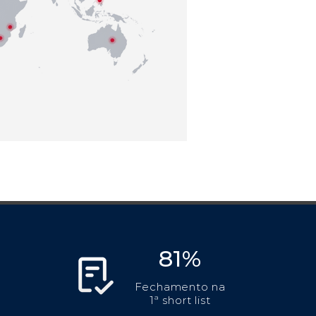
81%
Fechamento na
1ª short list