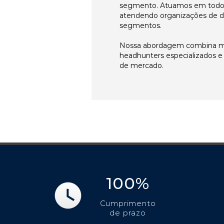
segmento. Atuamos em todos 
atendendo organizações de di
segmentos.
Nossa abordagem combina me
headhunters especializados 
de mercado.
100%
Cumprimento
de prazo