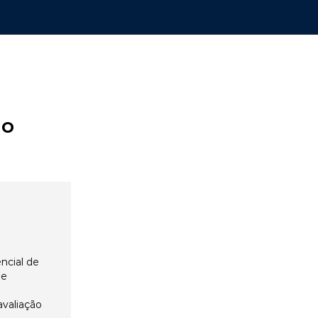
ão
ncial de
 e
avaliação