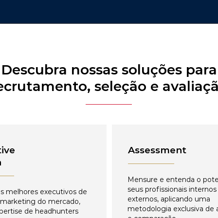
Descubra nossas soluções para
ecrutamento, seleção e avaliaç
ive
Assessment
h
Mensure e entenda o pote
seus profissionais internos
s melhores executivos de
externos, aplicando uma
 marketing do mercado,
metodologia exclusiva de 
pertise de headhunters