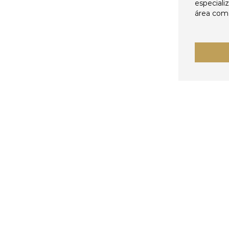
especiali
área come