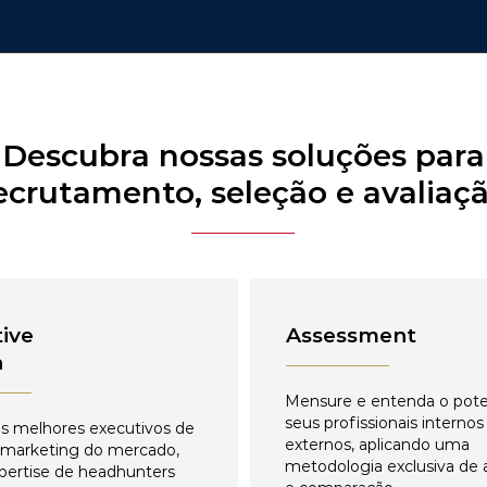
Descubra nossas soluções para
ecrutamento, seleção e avaliaç
ive
Assessment
h
Mensure e entenda o pote
seus profissionais internos
s melhores executivos de
externos, aplicando uma
 marketing do mercado,
metodologia exclusiva de 
pertise de headhunters