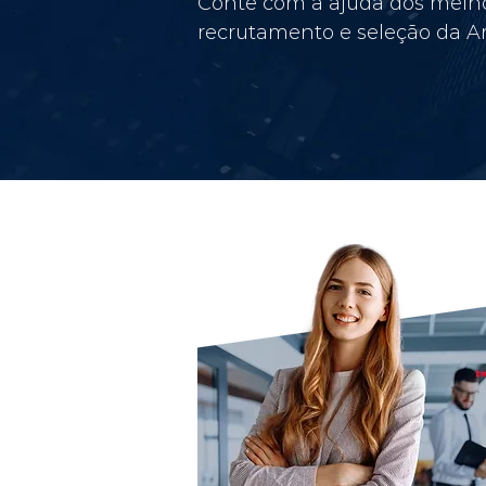
Conte com a ajuda dos melho
recrutamento e seleção da Am