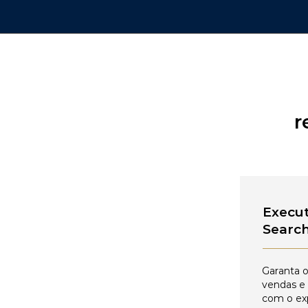
r
Execut
Searc
Garanta o
vendas e
com o ex