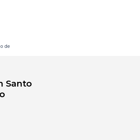
io de
m Santo
ro