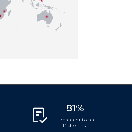
81%
Fechamento na
1ª short list