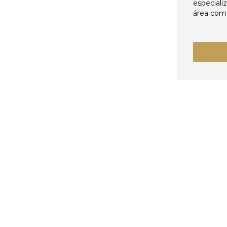
especiali
área come