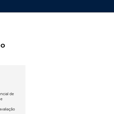
ão
ncial de
 e
avaliação