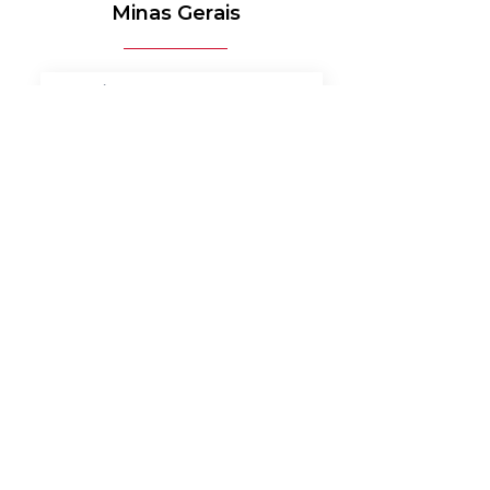
Minas Gerais
MÉDICO-HOSPITALAR
BANCOS
MERCADO DE LUXO
AUTOMOTIVO
AGRONEGÓCIO
MATERIAIS ELÉTRICOS
SERVIÇOS
BENS DE CONSUMO