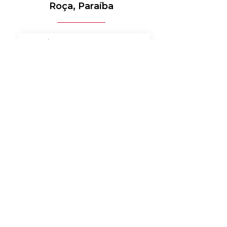
Roça, Paraíba
MÉDICO-HOSPITALAR
BANCOS
MERCADO DE LUXO
AUTOMOTIVO
AGRONEGÓCIO
MATERIAIS ELÉTRICOS
SERVIÇOS
BENS DE CONSUMO