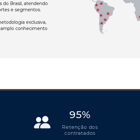
 do Brasil, atendendo
ortes e segmentos.
todologia exclusiva,
e amplo conhecimento
95%
Retenção dos
contratados