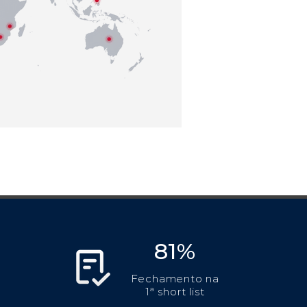
81%
Fechamento na
1ª short list