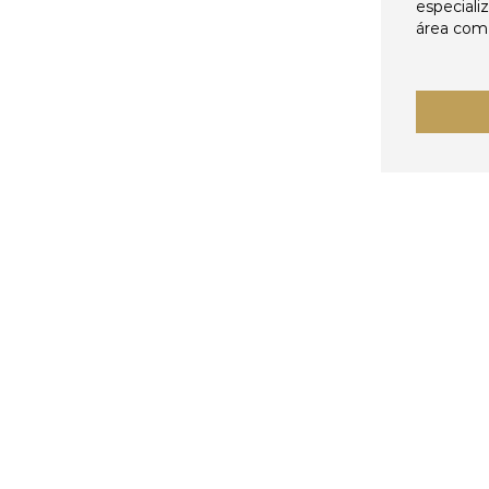
especiali
área come