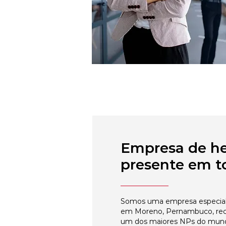
Empresa de h
presente em to
Somos uma empresa especial
em Moreno, Pernambuco, reco
um dos maiores NPs do mun