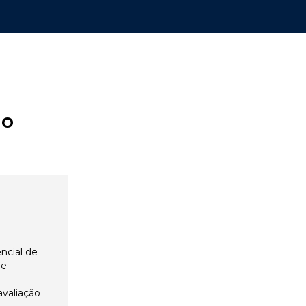
ão
ncial de
 e
avaliação