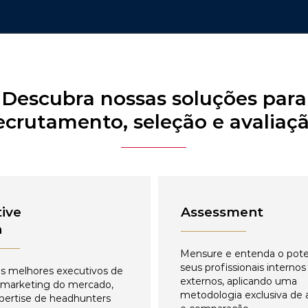
Descubra nossas soluções para
ecrutamento, seleção e avaliaç
ive
Assessment
h
Mensure e entenda o pote
seus profissionais internos
s melhores executivos de
externos, aplicando uma
 marketing do mercado,
metodologia exclusiva de 
pertise de headhunters