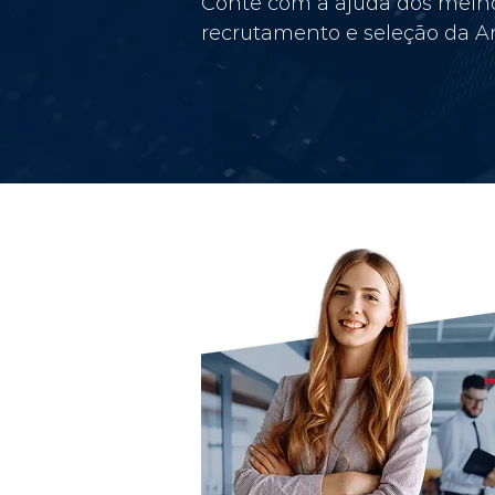
Conte com a ajuda dos melho
recrutamento e seleção da Am