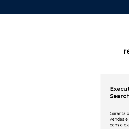
r
Execut
Searc
Garanta o
vendas e
com o ex