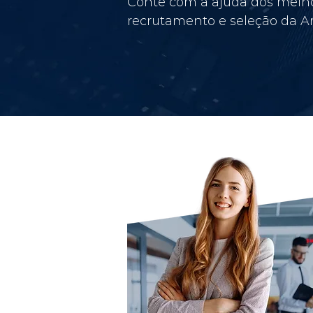
Conte com a ajuda dos melho
recrutamento e seleção da Am