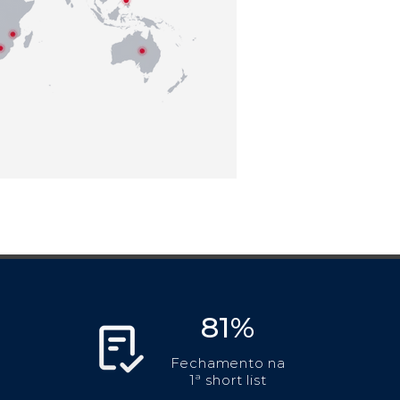
81%
Fechamento na
1ª short list