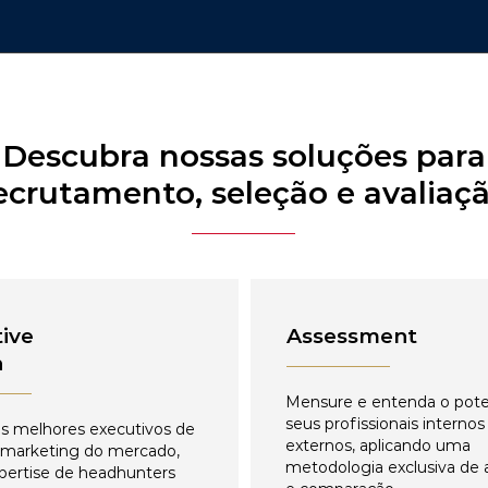
Descubra nossas soluções para
ecrutamento, seleção e avaliaç
ive
Assessment
h
Mensure e entenda o pote
seus profissionais internos
s melhores executivos de
externos, aplicando uma
 marketing do mercado,
metodologia exclusiva de 
pertise de headhunters