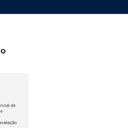
ão
ncial de
 e
avaliação