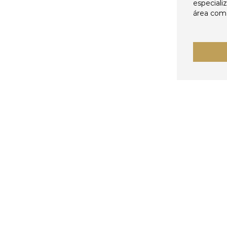
especiali
área come