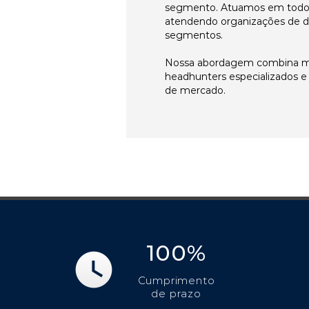
segmento. Atuamos em todos 
atendendo organizações de di
segmentos.
Nossa abordagem combina me
headhunters especializados 
de mercado.
100%
Cumprimento
de prazo