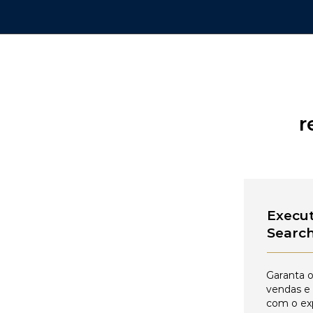
r
Execut
Searc
Garanta o
vendas e
com o ex