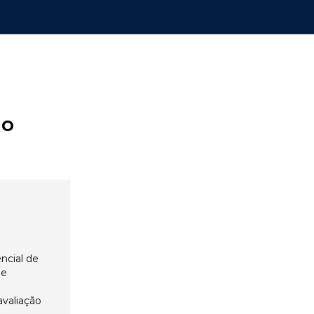
ão
ncial de
 e
avaliação