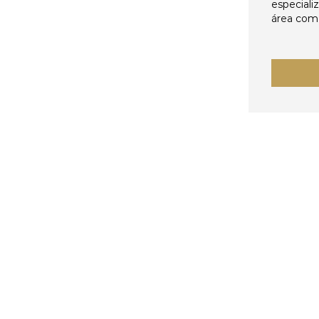
especiali
área come