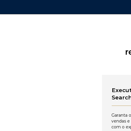
r
Execut
Searc
Garanta o
vendas e
com o ex