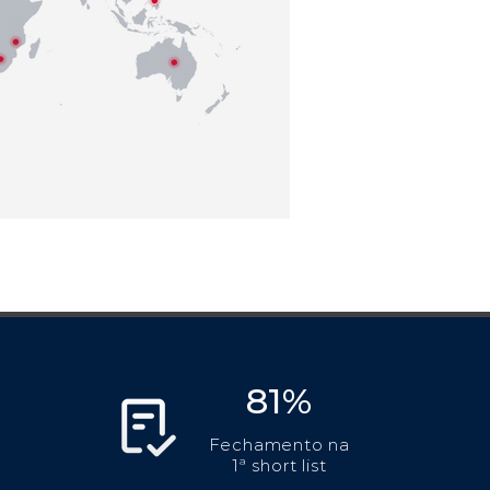
81%
Fechamento na
1ª short list