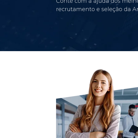
Conte com a ajuda dos melho
recrutamento e seleção da Am