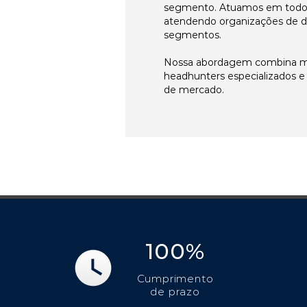
segmento. Atuamos em todos 
atendendo organizações de di
segmentos.
Nossa abordagem combina me
headhunters especializados 
de mercado.
100%
Cumprimento
de prazo