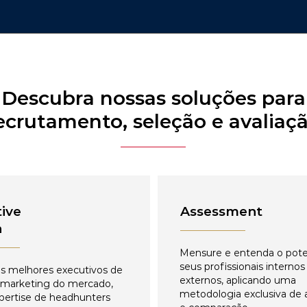
Descubra nossas soluções para
ecrutamento, seleção e avaliaç
ive
Assessment
h
Mensure e entenda o pote
seus profissionais internos
s melhores executivos de
externos, aplicando uma
 marketing do mercado,
metodologia exclusiva de 
pertise de headhunters