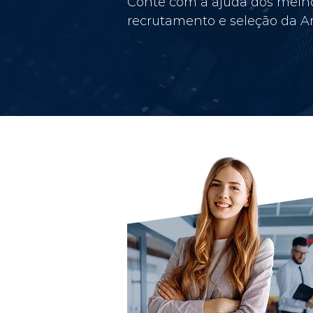
Conte com a ajuda dos melho
recrutamento e seleção da Am