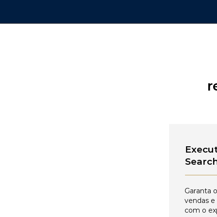
r
Execut
Searc
Garanta o
vendas e
com o ex