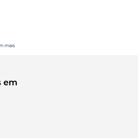
om mais
s em