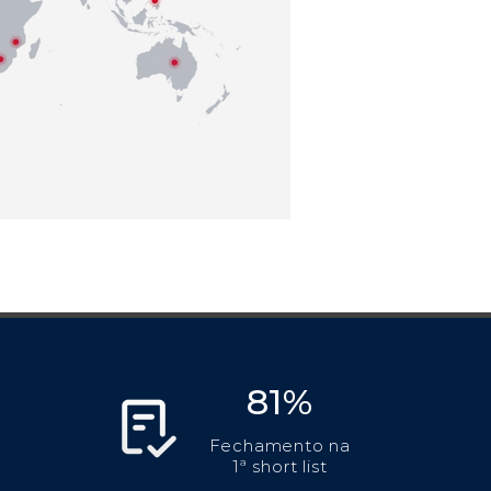
81%
Fechamento na
1ª short list