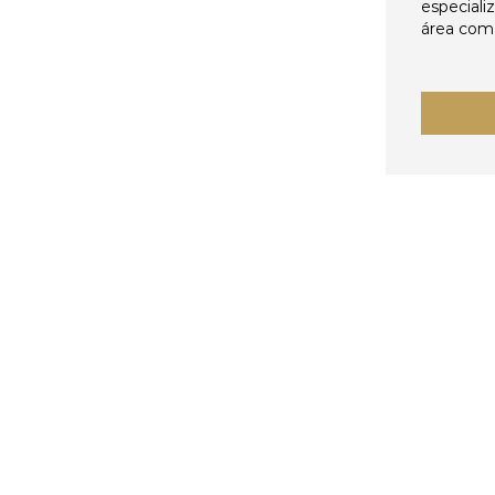
especiali
área come