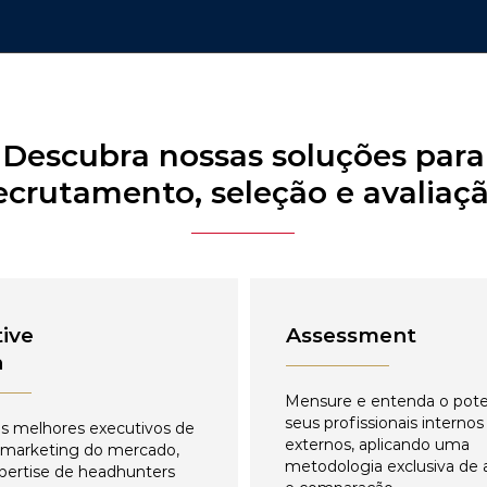
Descubra nossas soluções para
ecrutamento, seleção e avaliaç
ive
Assessment
h
Mensure e entenda o pote
seus profissionais internos
s melhores executivos de
externos, aplicando uma
 marketing do mercado,
metodologia exclusiva de 
pertise de headhunters