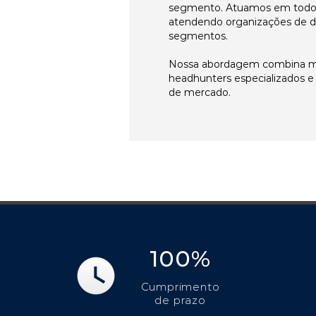
segmento. Atuamos em todos 
atendendo organizações de di
segmentos.
Nossa abordagem combina me
headhunters especializados 
de mercado.
100%
Cumprimento
de prazo