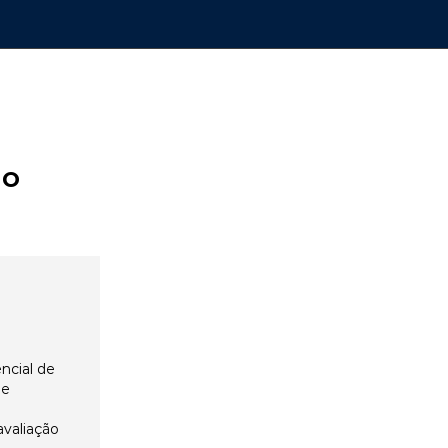
ão
ncial de
 e
avaliação