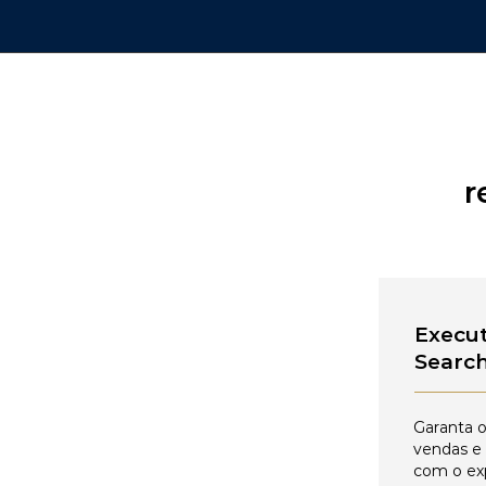
r
Execut
Searc
Garanta o
vendas e
com o ex