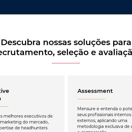
Descubra nossas soluções para
ecrutamento, seleção e avaliaç
ive
Assessment
h
Mensure e entenda o pote
seus profissionais internos
s melhores executivos de
externos, aplicando uma
 marketing do mercado,
metodologia exclusiva de 
pertise de headhunters