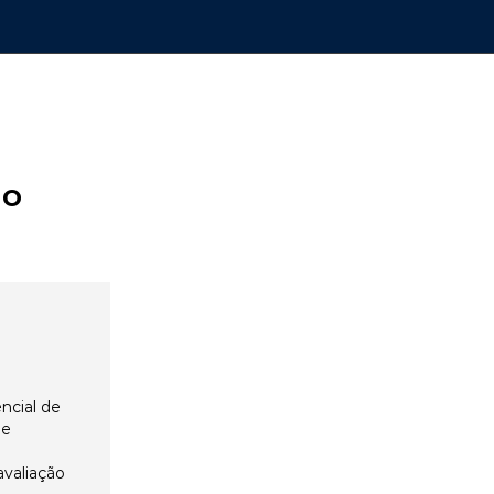
ão
ncial de
 e
avaliação