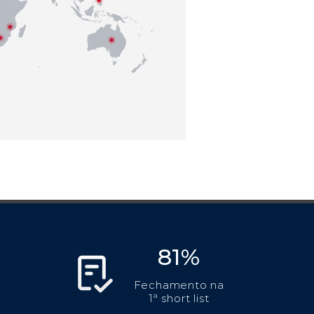
81%
Fechamento na
1ª short list