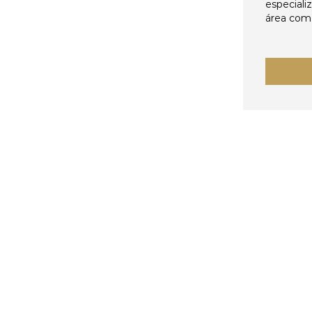
especiali
área come