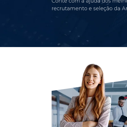
Conte com a ajuda dos melho
recrutamento e seleção da Am