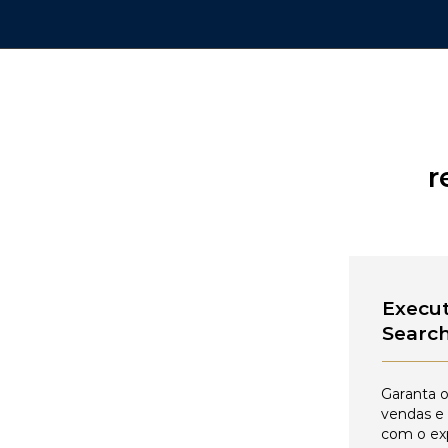
r
Execut
Searc
Garanta o
vendas e
com o ex