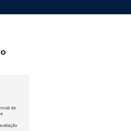
ão
ncial de
 e
avaliação