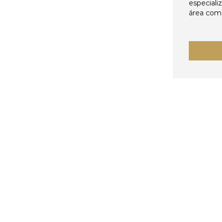
especiali
área come