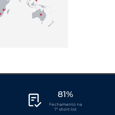
81%
Fechamento na
1ª short list