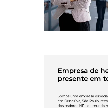
Empresa de h
presente em to
Somos uma empresa especial
em Orindiúva, São Paulo, rec
dos maiores NPs do mundo 