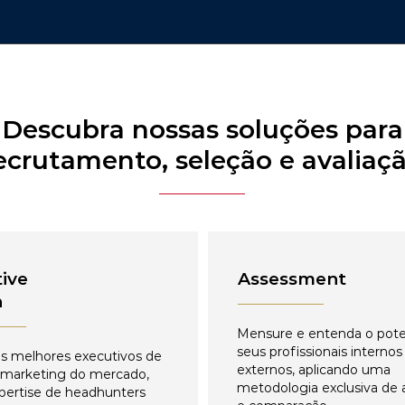
Descubra nossas soluções para
ecrutamento, seleção e avaliaç
ive
Assessment
h
Mensure e entenda o pote
seus profissionais internos
s melhores executivos de
externos, aplicando uma
 marketing do mercado,
metodologia exclusiva de 
pertise de headhunters