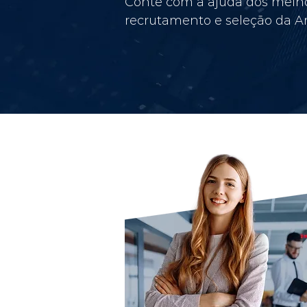
Conte com a ajuda dos melho
recrutamento e seleção da Am