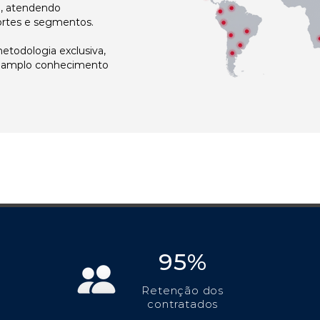
l, atendendo
ortes e segmentos.
todologia exclusiva,
e amplo conhecimento
95%
Retenção dos
contratados