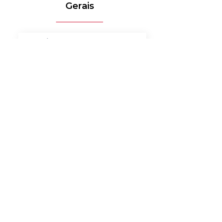
Gerais
MÉDICO-HOSPITALAR
BANCOS
MERCADO DE LUXO
AUTOMOTIVO
AGRONEGÓCIO
MATERIAIS ELÉTRICOS
SERVIÇOS
BENS DE CONSUMO