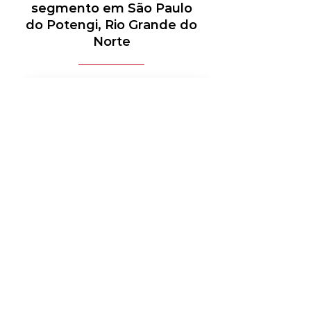
segmento em São Paulo
do Potengi, Rio Grande do
Norte
MÉDICO-HOSPITALAR
BANCOS
MERCADO DE LUXO
AUTOMOTIVO
AGRONEGÓCIO
MATERIAIS ELÉTRICOS
SERVIÇOS