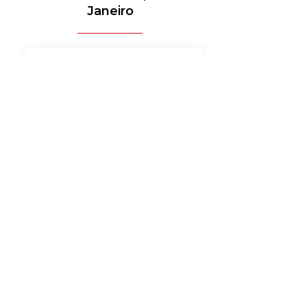
Janeiro
MÉDICO-HOSPITALAR
BANCOS
MERCADO DE LUXO
AUTOMOTIVO
AGRONEGÓCIO
MATERIAIS ELÉTRICOS
SERVIÇOS
BENS DE CONSUMO