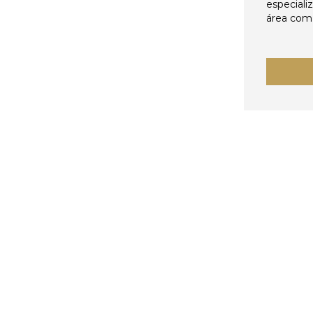
especiali
área come