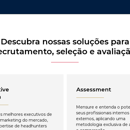
Descubra nossas soluções para
ecrutamento, seleção e avaliaç
ive
Assessment
h
Mensure e entenda o pote
seus profissionais internos
s melhores executivos de
externos, aplicando uma
 marketing do mercado,
metodologia exclusiva de 
pertise de headhunters