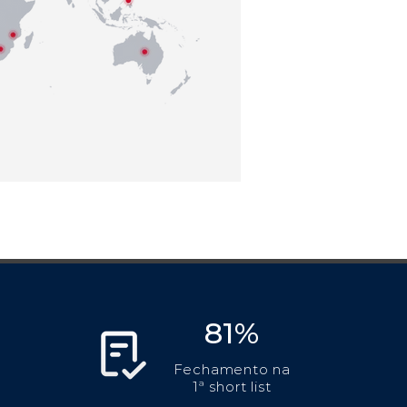
81%
Fechamento na
1ª short list