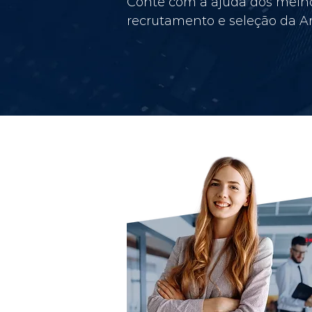
Conte com a ajuda dos melho
recrutamento e seleção da Am