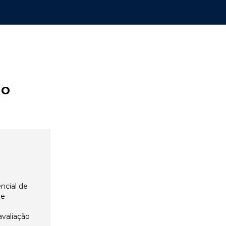
ão
ncial de
 e
avaliação