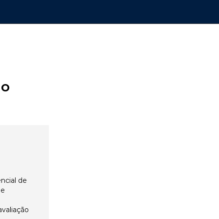
ão
ncial de
 e
avaliação