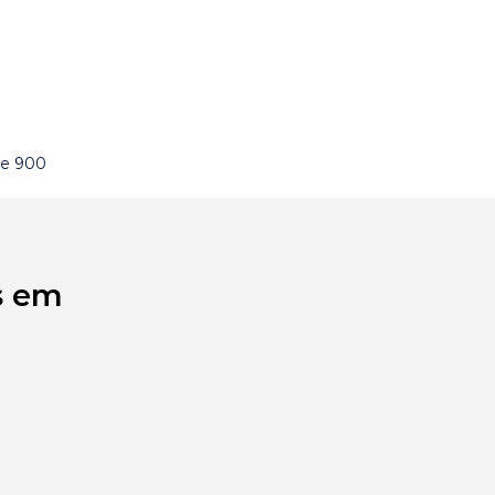
de 900
s em