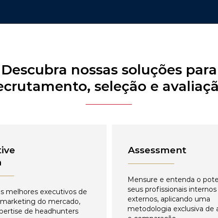
Descubra nossas soluções para
ecrutamento, seleção e avaliaç
ive
Assessment
h
Mensure e entenda o pote
seus profissionais internos
s melhores executivos de
externos, aplicando uma
 marketing do mercado,
metodologia exclusiva de 
pertise de headhunters