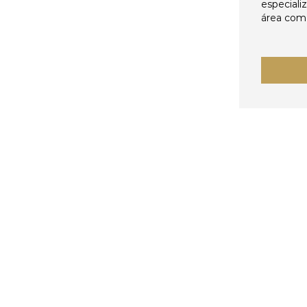
especiali
área come