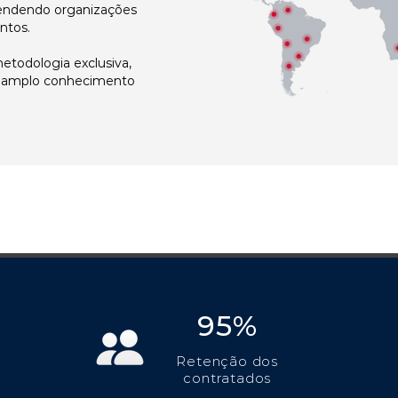
atendendo organizações
ntos.
todologia exclusiva,
e amplo conhecimento
95%
Retenção dos
contratados