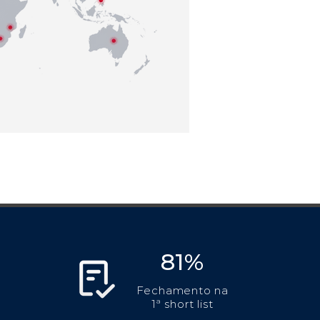
81%
Fechamento na
1ª short list