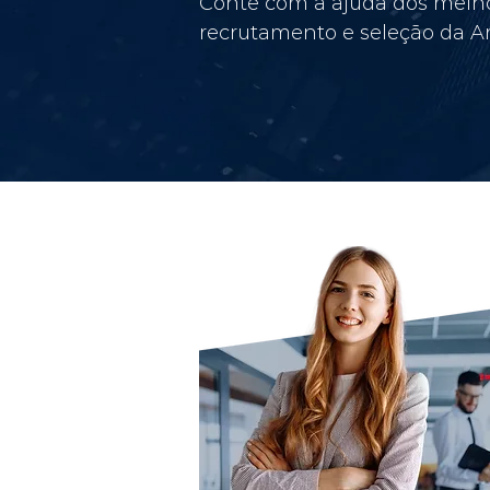
Conte com a ajuda dos melho
recrutamento e seleção da Am