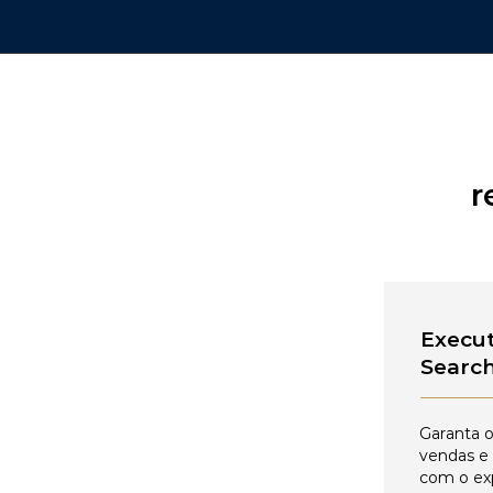
r
Execut
Searc
Garanta o
vendas e
com o ex