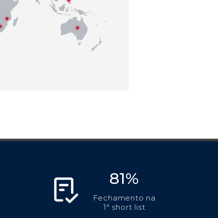
81%
Fechamento na
1ª short list