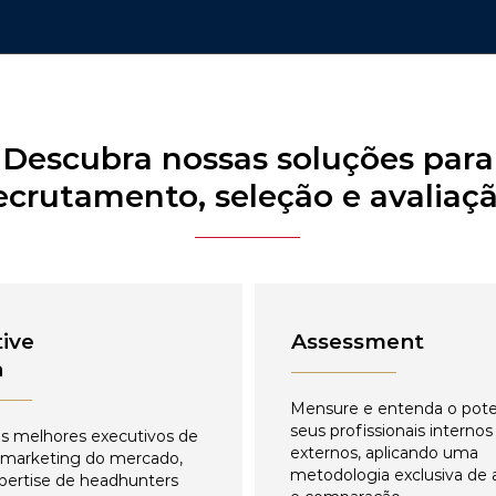
Descubra nossas soluções para
ecrutamento, seleção e avaliaç
ive
Assessment
h
Mensure e entenda o pote
seus profissionais internos
s melhores executivos de
externos, aplicando uma
 marketing do mercado,
metodologia exclusiva de 
pertise de headhunters