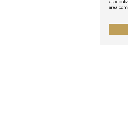
especiali
área come