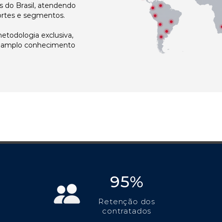
 do Brasil, atendendo
ortes e segmentos.
todologia exclusiva,
e amplo conhecimento
95%
Retenção dos
contratados