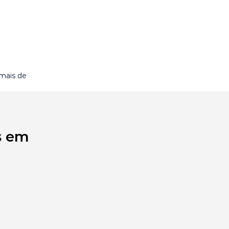
 mais de
s em