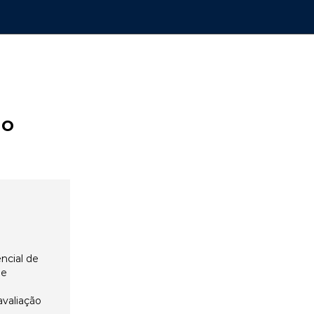
ão
ncial de
 e
avaliação