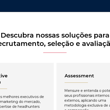
Descubra nossas soluções para
ecrutamento, seleção e avaliaç
ive
Assessment
h
Mensure e entenda o pote
seus profissionais internos
s melhores executivos de
externos, aplicando uma
 marketing do mercado,
metodologia exclusiva de 
pertise de headhunters