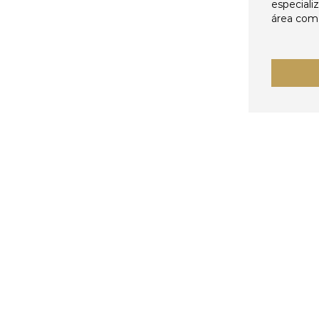
especiali
área come