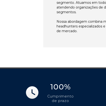
segmento. Atuamos em todos 
atendendo organizações de di
segmentos.
Nossa abordagem combina me
headhunters especializados 
de mercado.
100%
Cumprimento
de prazo