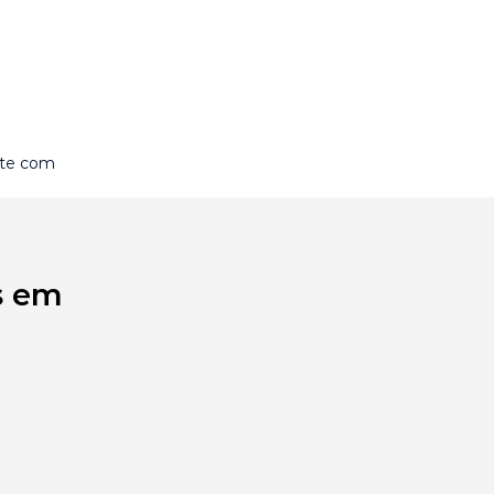
rte com
s em