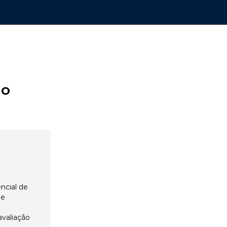
ão
ncial de
 e
avaliação