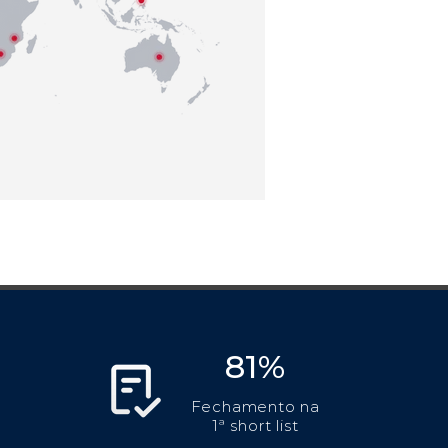
81%
Fechamento na
1ª short list