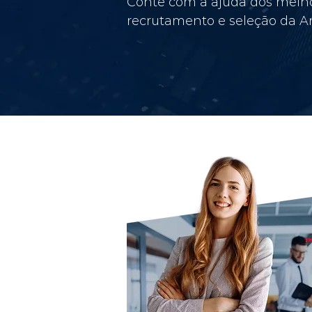
Conte com a ajuda dos melho
recrutamento e seleção da Am