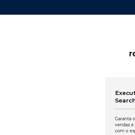
r
Execut
Searc
Garanta o
vendas e
com o ex