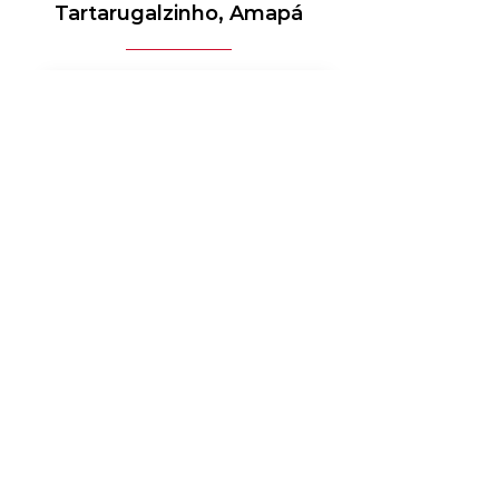
Tartarugalzinho, Amapá
MÉDICO-HOSPITALAR
BANCOS
MERCADO DE LUXO
AUTOMOTIVO
AGRONEGÓCIO
MATERIAIS ELÉTRICOS
SERVIÇOS
BENS DE CONSUMO