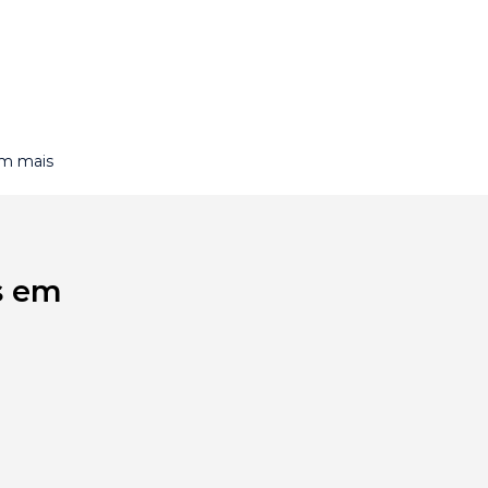
om mais
s em