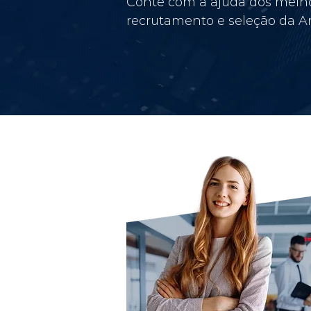
Conte com a ajuda dos melho
recrutamento e seleção da Am