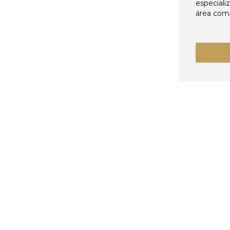
especiali
área come