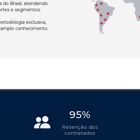
 do Brasil, atendendo
ortes e segmentos.
todologia exclusiva,
e amplo conhecimento
95%
Retenção dos
contratados