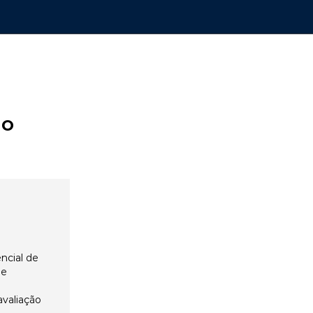
ão
ncial de
 e
avaliação