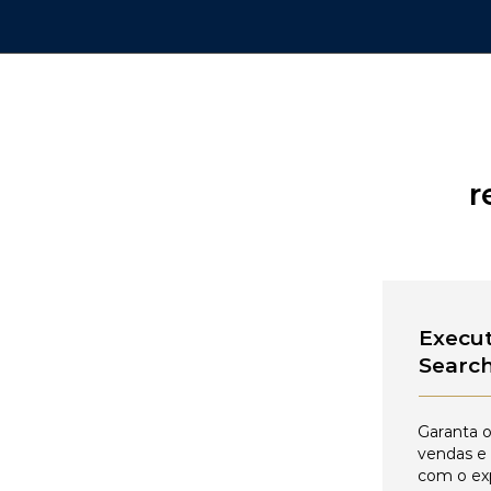
r
Execut
Searc
Garanta o
vendas e
com o ex