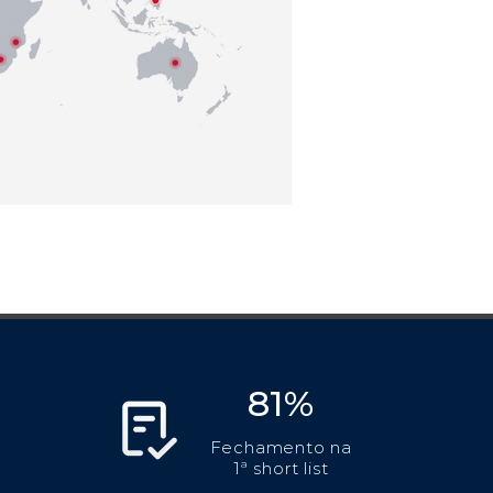
81%
Fechamento na
1ª short list