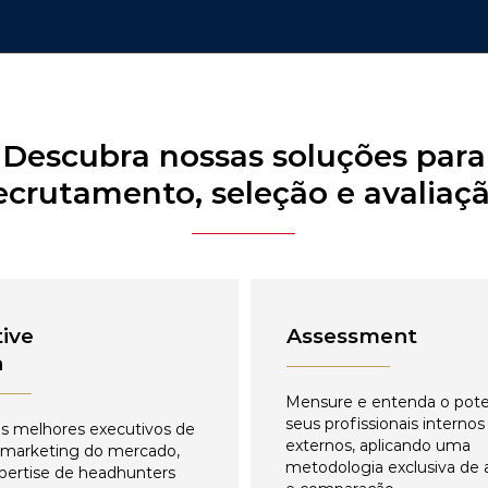
Descubra nossas soluções para
ecrutamento, seleção e avaliaç
ive
Assessment
h
Mensure e entenda o pote
seus profissionais internos
s melhores executivos de
externos, aplicando uma
 marketing do mercado,
metodologia exclusiva de 
pertise de headhunters