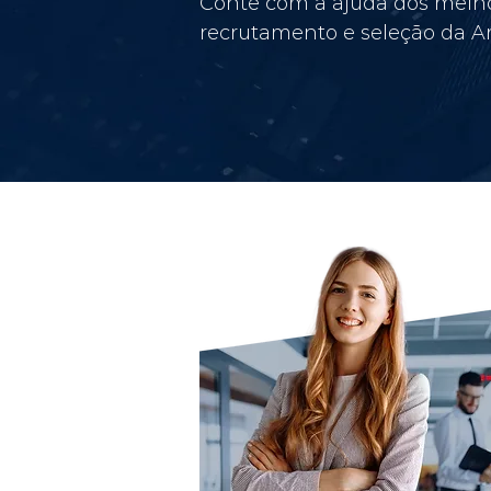
Conte com a ajuda dos melho
recrutamento e seleção da Am