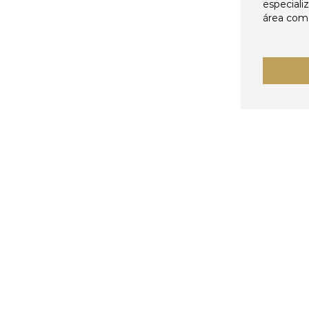
especiali
área come