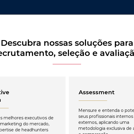
Descubra nossas soluções para
ecrutamento, seleção e avaliaç
ive
Assessment
h
Mensure e entenda o pote
seus profissionais internos
s melhores executivos de
externos, aplicando uma
 marketing do mercado,
metodologia exclusiva de 
pertise de headhunters