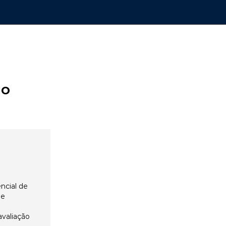
ão
ncial de
 e
avaliação