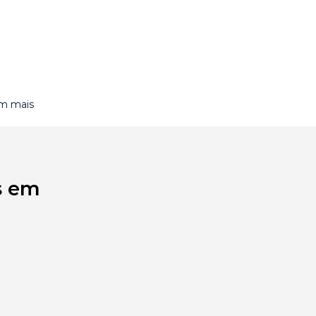
om mais
s em