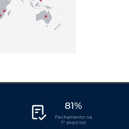
81%
Fechamento na
1ª short list