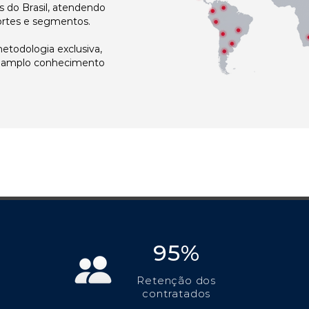
 do Brasil, atendendo
ortes e segmentos.
todologia exclusiva,
e amplo conhecimento
95%
Retenção dos
contratados