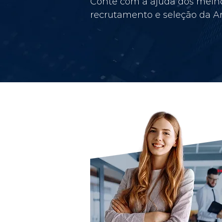
Conte com a ajuda dos melho
recrutamento e seleção da Am