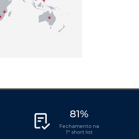
81%
Fechamento na
1ª short list