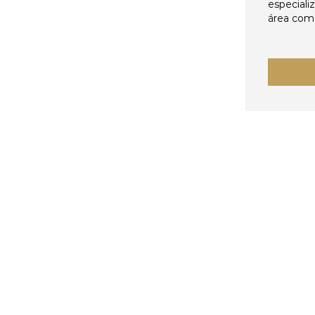
especiali
área come