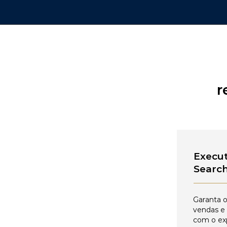
r
Execut
Searc
Garanta o
vendas e
com o ex