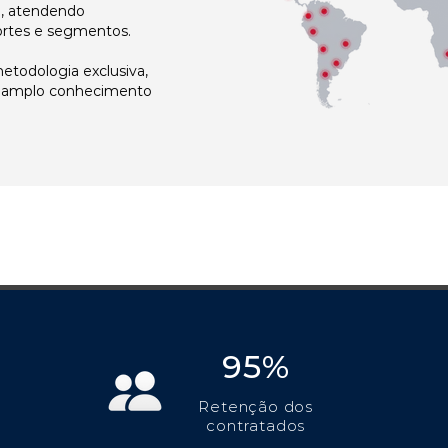
l, atendendo
ortes e segmentos.
todologia exclusiva,
e amplo conhecimento
95%
Retenção dos
contratados