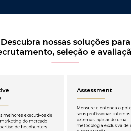
Descubra nossas soluções para
ecrutamento, seleção e avaliaç
ive
Assessment
h
Mensure e entenda o pote
seus profissionais internos
s melhores executivos de
externos, aplicando uma
 marketing do mercado,
metodologia exclusiva de 
pertise de headhunters