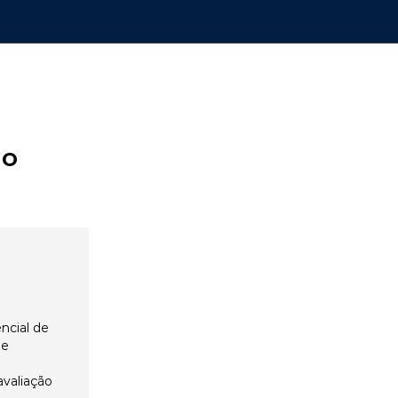
ão
ncial de
 e
avaliação