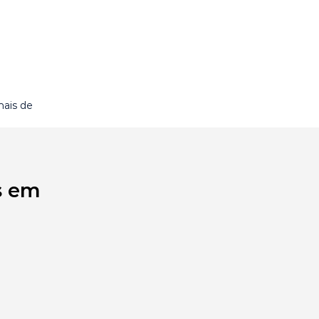
mais de
s em