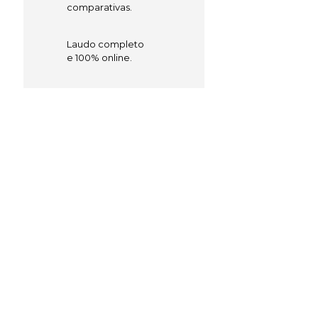
comparativas.
Laudo completo
e 100% online.
FALE COM UM ESPECIALISTA
Empresa de recrutamento
e seleção especializada no
seu segmento em
Paripiranga, Bahia
MÉDICO-HOSPITALAR