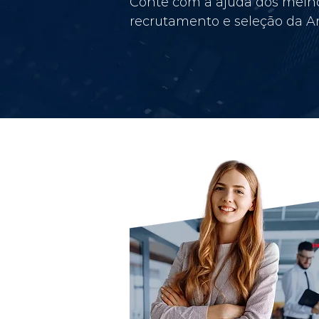
Conte com a ajuda dos melho
recrutamento e seleção da Am