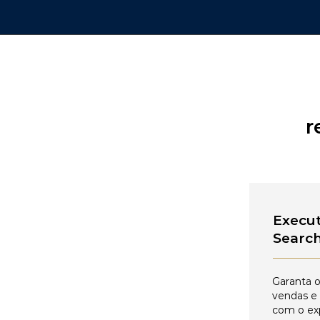
r
Execut
Searc
Garanta o
vendas e
com o ex