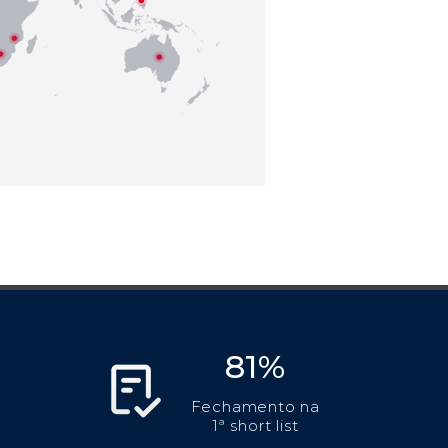
81%
Fechamento na
1ª short list