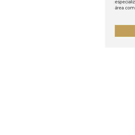
especiali
área come