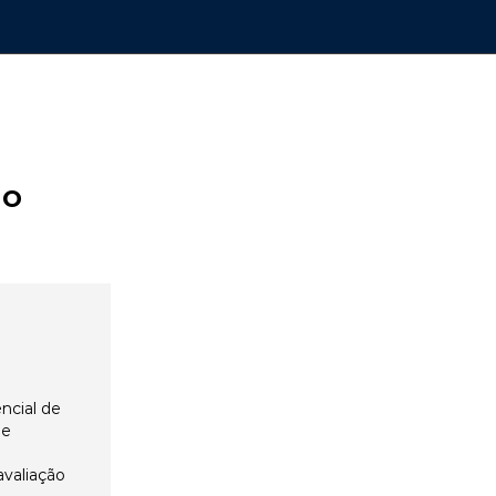
ão
ncial de
 e
avaliação