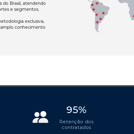
 do Brasil, atendendo
ortes e segmentos.
todologia exclusiva,
e amplo conhecimento
95%
Retenção dos
contratados