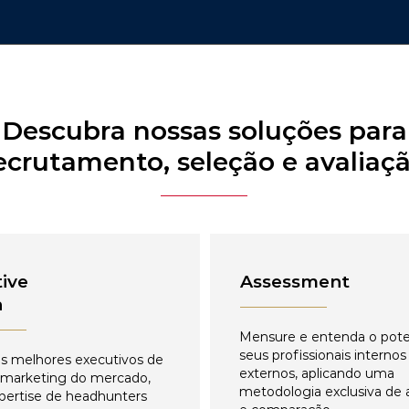
Descubra nossas soluções para
ecrutamento, seleção e avaliaç
ive
Assessment
h
Mensure e entenda o pote
seus profissionais internos
s melhores executivos de
externos, aplicando uma
 marketing do mercado,
metodologia exclusiva de 
pertise de headhunters