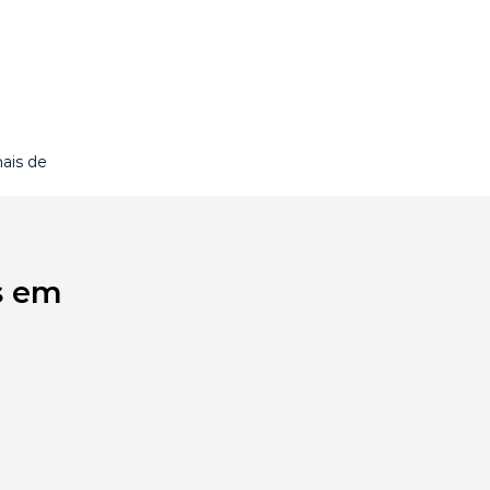
ais de
s em